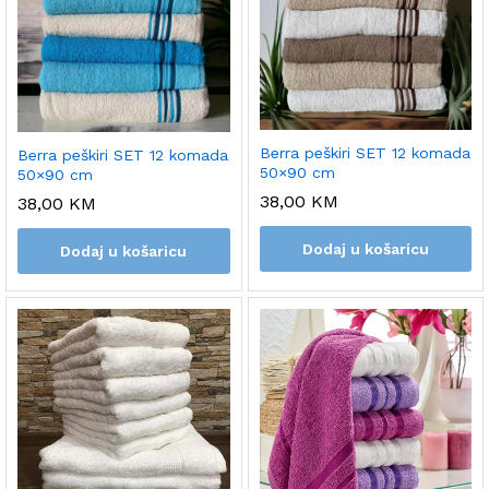
Berra peškiri SET 12 komada
Berra peškiri SET 12 komada
50×90 cm
50×90 cm
38,00
KM
38,00
KM
Dodaj u košaricu
Dodaj u košaricu