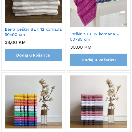
Berra peškiri SET 12 komada
Peškiri SET 12 komada –
50×90 cm
50×85 cm
38,00
KM
30,00
KM
Dodaj u košaricu
Dodaj u košaricu