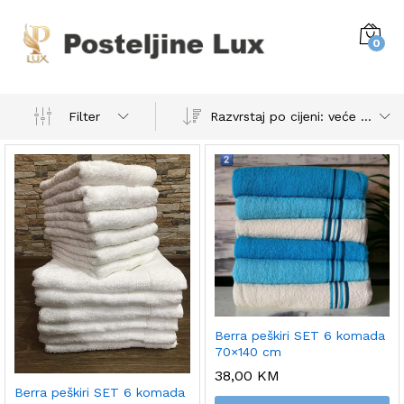
0
Razvrstaj po cijeni: veće do manje
Filter
Berra peškiri SET 6 komada
70×140 cm
38,00
KM
Berra peškiri SET 6 komada