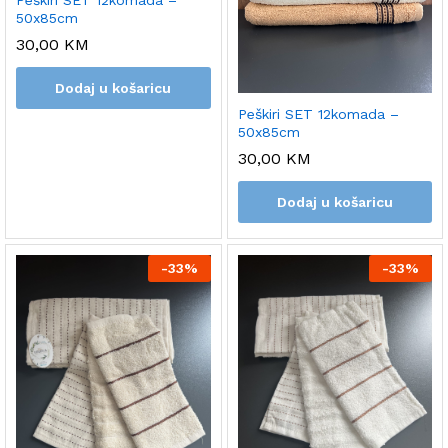
Peškiri SET 12komada –
50x85cm
30,00
KM
Dodaj u košaricu
Peškiri SET 12komada –
50x85cm
30,00
KM
Dodaj u košaricu
-
33%
-
33%