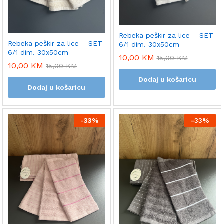
Rebeka peškir za lice – SET
Rebeka peškir za lice – SET
6/1 dim. 30x50cm
6/1 dim. 30x50cm
10,00
KM
15,00
KM
10,00
KM
15,00
KM
Dodaj u košaricu
Dodaj u košaricu
-
33%
-
33%