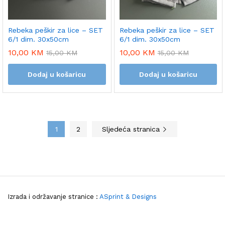
Rebeka peškir za lice – SET
Rebeka peškir za lice – SET
6/1 dim. 30x50cm
6/1 dim. 30x50cm
10,00
KM
10,00
KM
15,00
KM
15,00
KM
Dodaj u košaricu
Dodaj u košaricu
1
2
Sljedeća stranica
Izrada i održavanje stranice :
ASprint & Designs