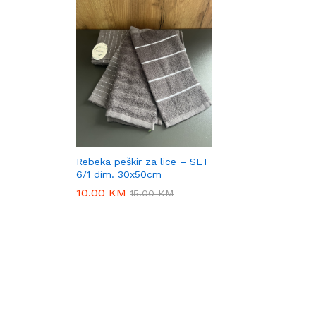
Rebeka peškir za lice – SET
6/1 dim. 30x50cm
10,00
10,00
KM
KM
15,00
15,00
KM
KM