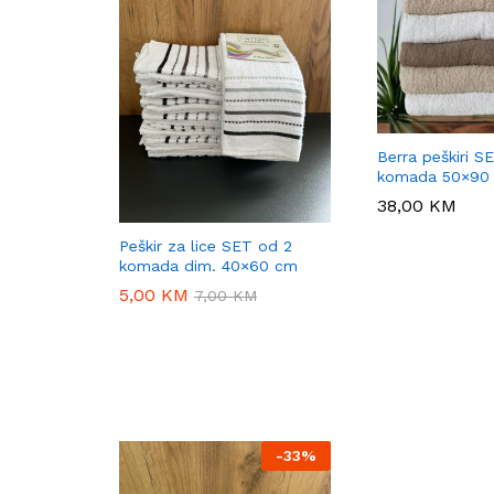
Berra peškiri S
komada 50×90
38,00
38,00
KM
KM
Peškir za lice SET od 2
komada dim. 40×60 cm
5,00
5,00
KM
KM
7,00
7,00
KM
KM
-
33%