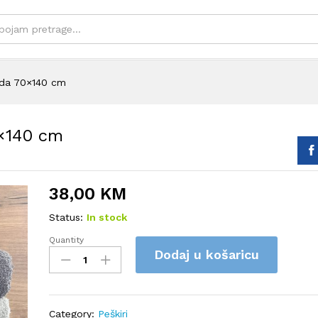
ada 70×140 cm
0×140 cm
38,00
KM
Status:
In stock
Quantity
Berra
Dodaj u košaricu
peškiri
SET
6
komada
Category:
Peškiri