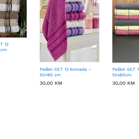
ET 12
 cm
Peškiri SET 12 komada –
Peškiri SET
50×85 cm
50x85cm
30,00
30,00
KM
KM
30,00
30,00
KM
KM