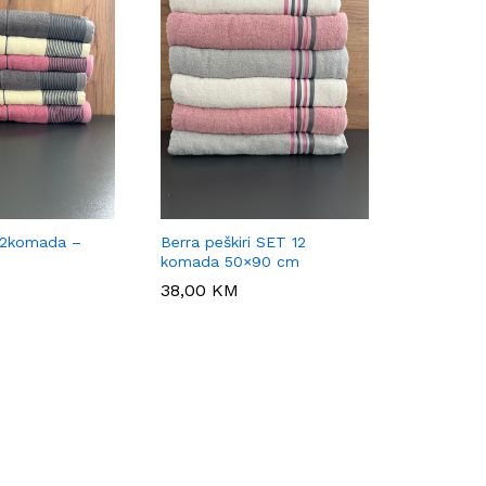
 12komada –
Berra peškiri SET 12
komada 50×90 cm
38,00
38,00
KM
KM