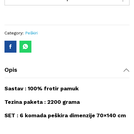
SET
6
komada
70x140
cm
Category:
Peškiri
quantity
Opis
Sastav : 100% frotir pamuk
Tezina paketa : 2200 grama
SET : 6 komada peškira dimenzije 70×140 cm