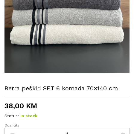
Berra peškiri SET 6 komada 70×140 cm
38,00
KM
Status:
In stock
Quantity
Berra
peškiri