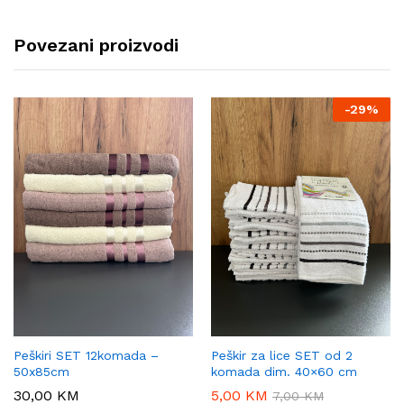
Povezani proizvodi
-
29%
Peškiri SET 12komada –
Peškir za lice SET od 2
50x85cm
komada dim. 40×60 cm
30,00
KM
5,00
KM
7,00
KM