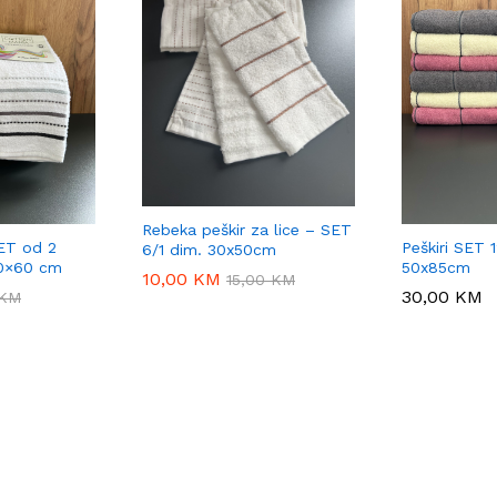
Rebeka peškir za lice – SET
SET od 2
Peškiri SET
6/1 dim. 30x50cm
0×60 cm
50x85cm
10,00
10,00
KM
KM
15,00
15,00
KM
KM
30,00
30,00
KM
KM
KM
KM