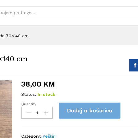
ada 70×140 cm
0×140 cm
38,00
KM
Status:
In stock
Quantity
Berra
Dodaj u košaricu
peškiri
SET
6
komada
Category:
Peškiri