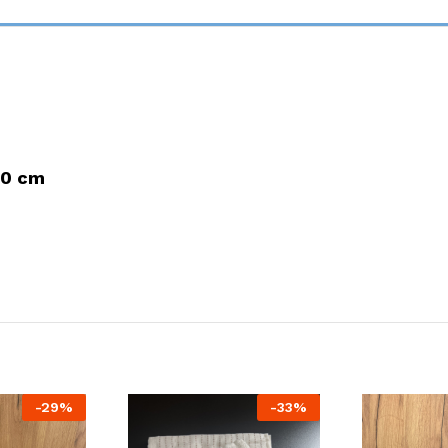
40 cm
-
29%
-
33%