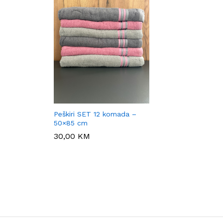
Peškiri SET 12 komada –
50×85 cm
30,00
30,00
KM
KM