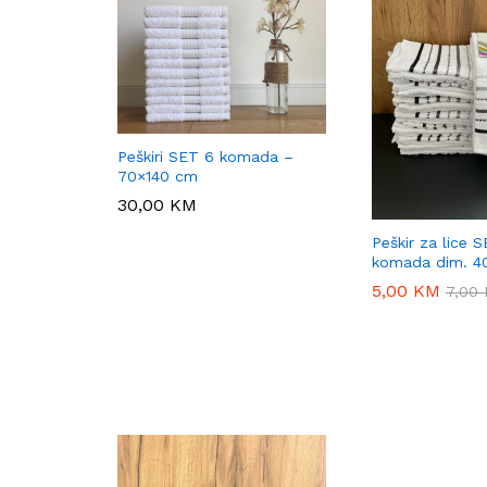
Peškiri SET 6 komada –
70×140 cm
30,00
30,00
KM
KM
Peškir za lice 
komada dim. 4
5,00
5,00
KM
KM
7,00
7,00