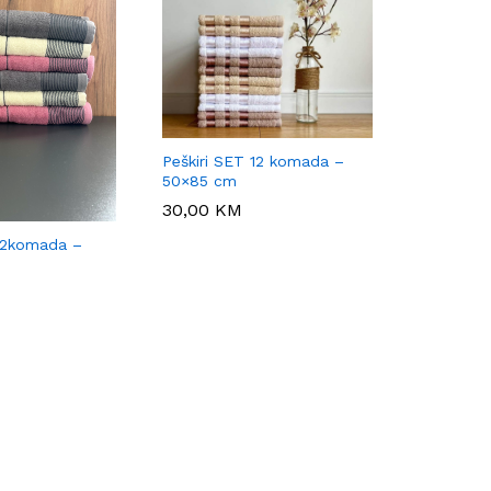
Peškiri SET 12 komada –
50×85 cm
30,00
30,00
KM
KM
 12komada –