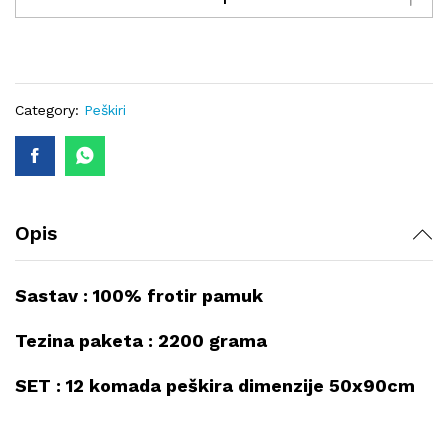
SET
12
komada
50x90
cm
Category:
Peškiri
quantity
Opis
Sastav : 100% frotir pamuk
Tezina paketa : 2200 grama
SET : 12 komada peškira dimenzije 50x90cm