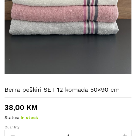
Berra peškiri SET 12 komada 50×90 cm
38,00
KM
Status:
In stock
Quantity
Berra
peškiri