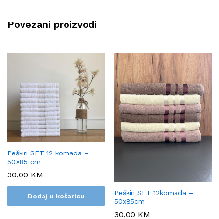
Povezani proizvodi
Peškiri SET 12 komada –
50×85 cm
30,00
KM
Peškiri SET 12komada –
Dodaj u košaricu
50x85cm
30,00
KM