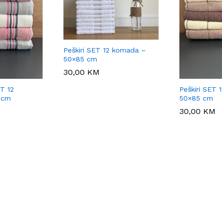
Peškiri SET 12 komada –
50×85 cm
30,00
30,00
KM
KM
ET 12
Peškiri SET
 cm
50×85 cm
30,00
30,00
KM
KM