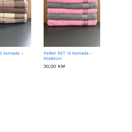
 12 komada –
Peškiri SET 12 komada –
50x85cm
30,00
30,00
KM
KM