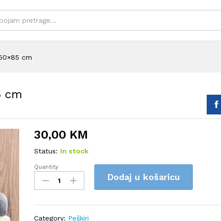
 50×85 cm
5 cm
30,00
KM
Status:
In stock
Quantity
Peškiri
Dodaj u košaricu
SET
12
komada
-
Category:
Peškiri