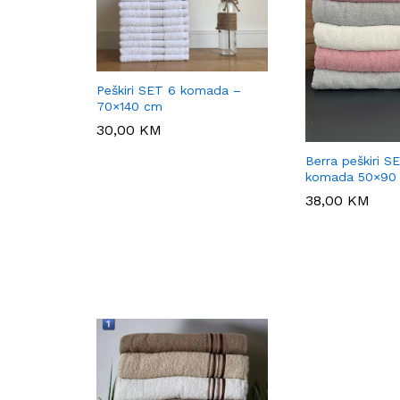
Peškiri SET 6 komada –
70×140 cm
30,00
30,00
KM
KM
Berra peškiri S
komada 50×90
38,00
38,00
KM
KM