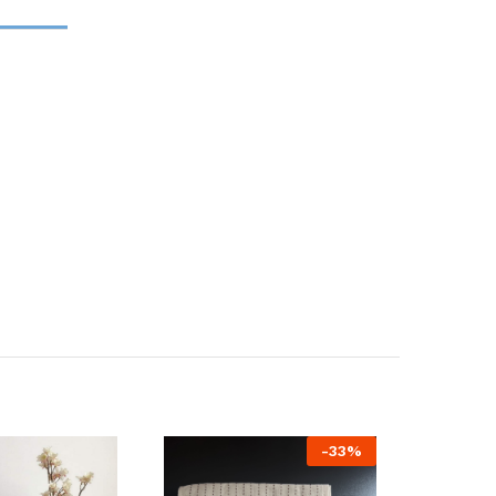
-
33%