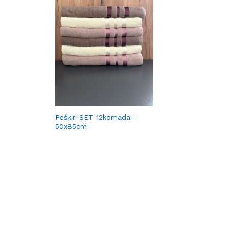
Peškiri SET 12komada –
50x85cm
30,00
30,00
KM
KM