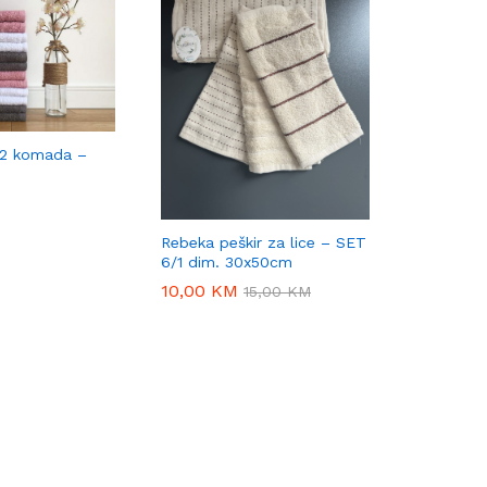
 12 komada –
Rebeka peškir za lice – SET
6/1 dim. 30x50cm
10,00
10,00
KM
KM
15,00
15,00
KM
KM