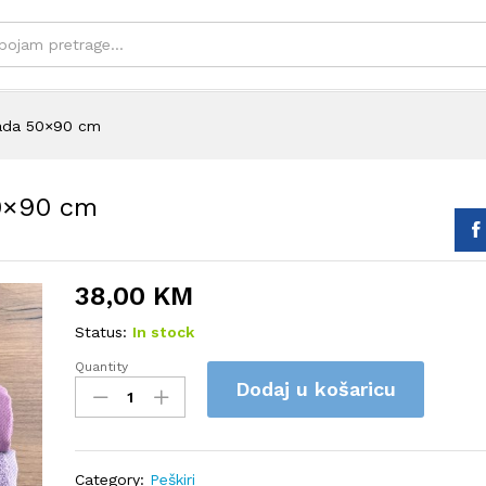
mada 50×90 cm
50×90 cm
38,00
KM
Status:
In stock
Quantity
Berra
Dodaj u košaricu
peškiri
SET
12
komada
Category:
Peškiri