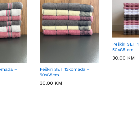
Peškiri SET
50×85 cm
30,00
30,00
KM
KM
komada –
Peškiri SET 12komada –
50x85cm
30,00
30,00
KM
KM