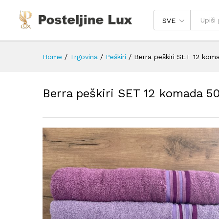
SVE
Home
/
Trgovina
/
Peškiri
/
Berra peškiri SET 12 ko
Berra peškiri SET 12 komada 