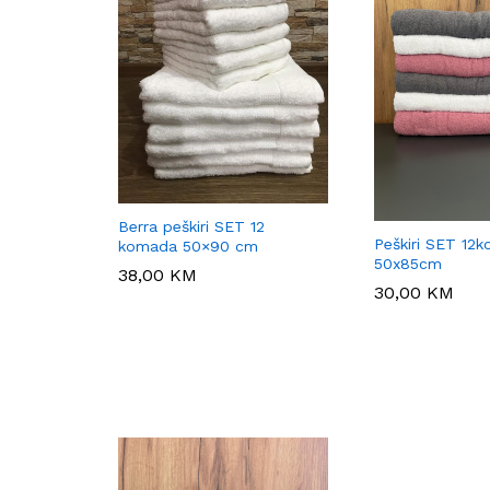
Berra peškiri SET 12
Peškiri SET 12
komada 50×90 cm
50x85cm
38,00
38,00
KM
KM
30,00
30,00
KM
KM