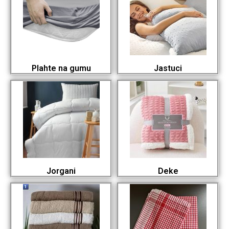
Plahte na gumu
Jastuci
Jorgani
Deke