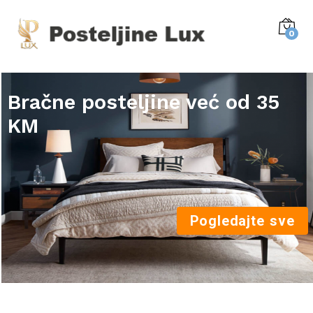
0
Bračne posteljine već od 35
KM
Pogledajte sve