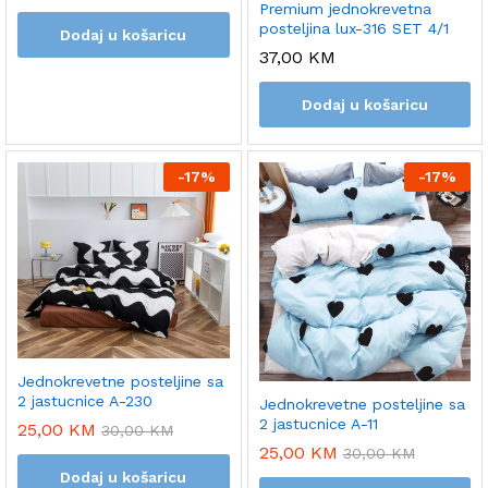
Premium jednokrevetna
posteljina lux-316 SET 4/1
Dodaj u košaricu
37,00
KM
Dodaj u košaricu
-
17%
-
17%
Jednokrevetne posteljine sa
2 jastucnice A-230
Jednokrevetne posteljine sa
2 jastucnice A-11
25,00
KM
30,00
KM
25,00
KM
30,00
KM
Dodaj u košaricu