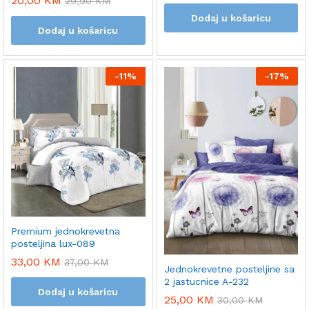
20,00
KM
29,90
KM
Dodaj u košaricu
Dodaj u košaricu
-
11%
-
17%
Premium jednokrevetna
posteljina lux-089
33,00
KM
37,00
KM
Jednokrevetne posteljine sa
2 jastucnice A-232
Dodaj u košaricu
25,00
KM
30,00
KM