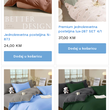
Premium jednokrevetna
posteljina lux-287 SET 4/1
Jednokrevetna posteljina N-
37,00
KM
873
24,00
KM
Dodaj u košaricu
Dodaj u košaricu