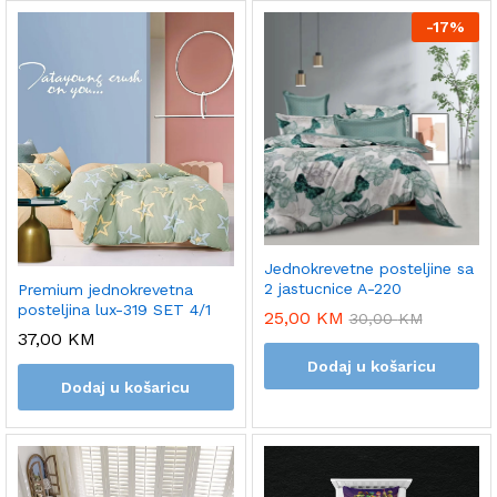
-
17%
Jednokrevetne posteljine sa
2 jastucnice A-220
Premium jednokrevetna
posteljina lux-319 SET 4/1
25,00
KM
30,00
KM
37,00
KM
Dodaj u košaricu
Dodaj u košaricu