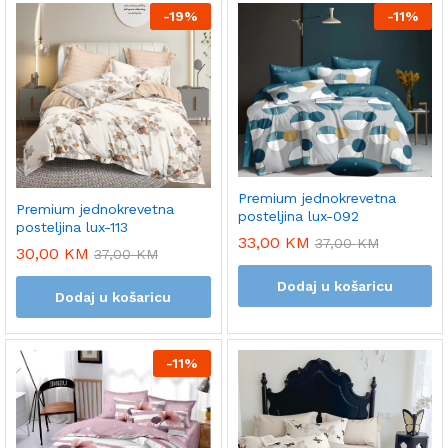
-
19%
-
11%
Premium jednokrevetna
Premium jednokrevetna
posteljina lux-092
posteljina lux-113
33,00
KM
37,00
KM
30,00
KM
37,00
KM
Dodaj u košaricu
Dodaj u košaricu
-
11%