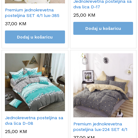
Jednokrevetna posteljina sa
dva lica D-17
Premium jednokrevetna
25,00
KM
posteljina SET 4/1 lux-385
37,00
KM
Dodaj u košaricu
Dodaj u košaricu
Jednokrevetna posteljina sa
dva lica D-08
Premium jednokrevetna
posteljina lux-224 SET 4/1
25,00
KM
37,00
KM