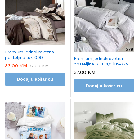
Premium jednokrevetna
posteljina lux-099
Premium jednokrevetna
posteljina SET 4/1 lux-279
33,00
KM
37,00
KM
37,00
KM
Dodaj u košaricu
Dodaj u košaricu