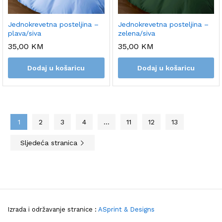
Jednokrevetna posteljina –
Jednokrevetna posteljina –
plava/siva
zelena/siva
35,00
KM
35,00
KM
Dodaj u košaricu
Dodaj u košaricu
1
2
3
4
…
11
12
13
Sljedeća stranica
Izrada i održavanje stranice :
ASprint & Designs