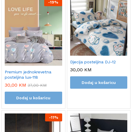
-
19%
Djecija posteljina DJ-12
30,00
KM
Premium jednokrevetna
posteljina lux-118
Dodaj u košaricu
30,00
KM
37,00
KM
Dodaj u košaricu
-
11%