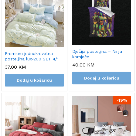
Dječija posteljina – Ninja
Premium jednokrevetna
kornjače
posteljina lux-200 SET 4/1
40,00
KM
37,00
KM
Dodaj u košaricu
Dodaj u košaricu
-
19%