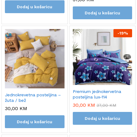
Dodaj u košaricu
Dodaj u košaricu
-
19%
Premium jednokervetna
Jednokrevetna posteljina –
posteljina lux-114
žuta / bež
30,00
KM
37,00
KM
30,00
KM
Dodaj u košaricu
Dodaj u košaricu