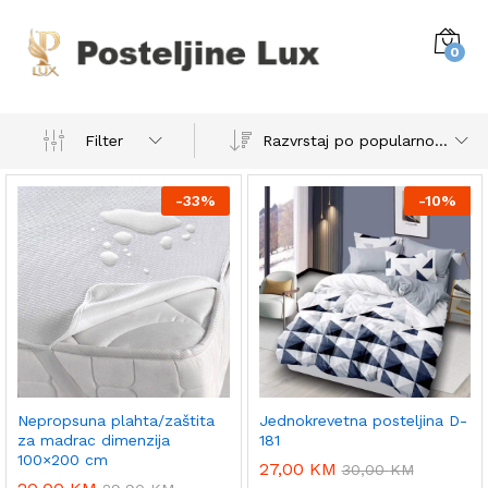
0
Razvrstaj po popularnosti
Filter
-
33%
-
10%
Nepropsuna plahta/zaštita
Jednokrevetna posteljina D-
za madrac dimenzija
181
100×200 cm
27,00
KM
30,00
KM