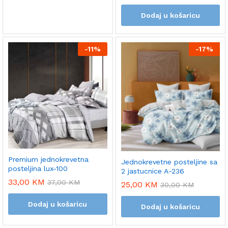
Dodaj u košaricu
-
11%
-
17%
Premium jednokrevetna
Jednokrevetne posteljine sa
posteljina lux-100
2 jastucnice A-236
33,00
KM
37,00
KM
25,00
KM
30,00
KM
Dodaj u košaricu
Dodaj u košaricu