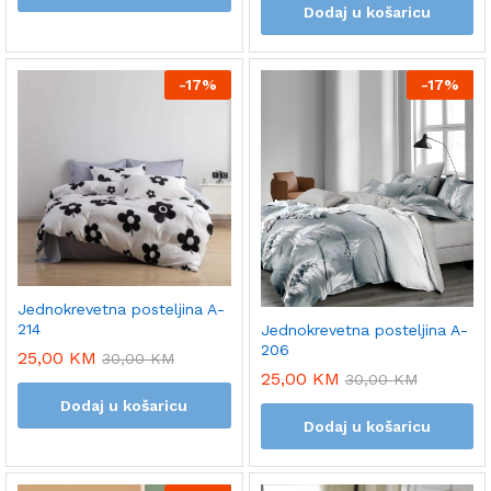
Dodaj u košaricu
-
17%
-
17%
Jednokrevetna posteljina A-
214
Jednokrevetna posteljina A-
206
25,00
KM
30,00
KM
25,00
KM
30,00
KM
Dodaj u košaricu
Dodaj u košaricu