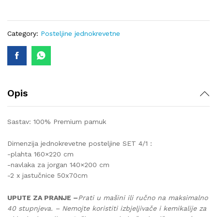
4/1
lux-
385
Category:
Posteljine jednokrevetne
quantity
Opis
Sastav: 100% Premium pamuk
Dimenzija jednokrevetne posteljine SET 4/1 :
-plahta 160×220 cm
-navlaka za jorgan 140×200 cm
-2 x jastučnice 50x70cm
UPUTE ZA PRANJE –
Prati u mašini ili ručno na maksimalno
40 stupnjeva. – Nemojte koristiti izbjeljivače i kemikalije za