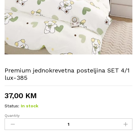
Premium jednokrevetna posteljina SET 4/1
lux-385
37,00
KM
Status:
In stock
Quantity
Premium
jednokrevetna
posteljina
SET