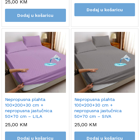
25,00
KM
Dodaj u košaricu
Dodaj u košaricu
Nepropusna plahta
Nepropusna plahta
100×200+30 cm +
100×200+30 cm +
nepropusna jastučnica
nepropusna jastučnica
50×70 cm – LILA
50×70 cm – SIVA
25,00
KM
25,00
KM
Dodaj u košaricu
Dodaj u košaricu