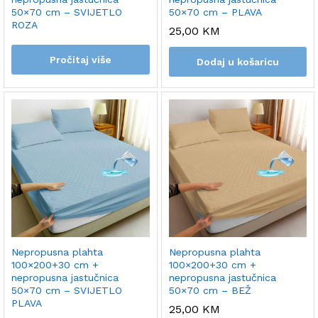
50×70 cm – SVIJETLO
50×70 cm – PLAVA
ROZA
25,00
KM
Pročitaj više
Dodaj u košaricu
Nepropusna plahta
Nepropusna plahta
100×200+30 cm +
100×200+30 cm +
nepropusna jastučnica
nepropusna jastučnica
50×70 cm – SVIJETLO
50×70 cm – BEŽ
PLAVA
25,00
KM