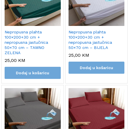
Nepropusna plahta
Nepropusna plahta
100×200+30 cm +
100×200+30 cm +
nepropusna jastučnica
nepropusna jastučnica
50×70 cm – TAMNO
50×70 cm – BIJELA
ZELENA
25,00
KM
25,00
KM
Dodaj u košaricu
Dodaj u košaricu