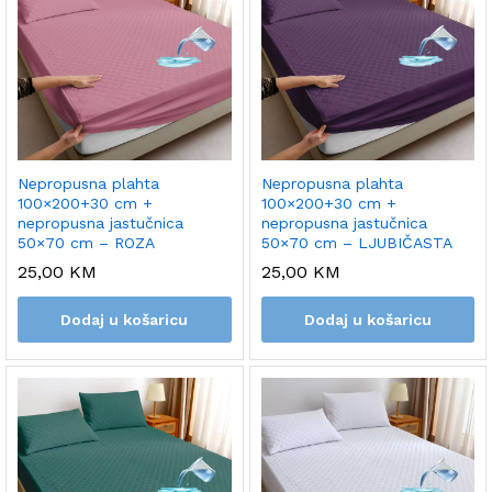
Nepropusna plahta
Nepropusna plahta
100×200+30 cm +
100×200+30 cm +
nepropusna jastučnica
nepropusna jastučnica
50×70 cm – ROZA
50×70 cm – LJUBIČASTA
25,00
KM
25,00
KM
Dodaj u košaricu
Dodaj u košaricu