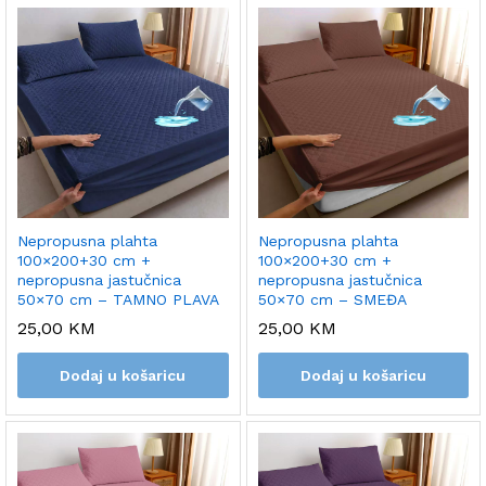
Nepropusna plahta
Nepropusna plahta
100×200+30 cm +
100×200+30 cm +
nepropusna jastučnica
nepropusna jastučnica
50×70 cm – TAMNO PLAVA
50×70 cm – SMEĐA
25,00
KM
25,00
KM
Dodaj u košaricu
Dodaj u košaricu