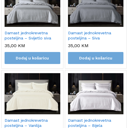
Damast jednokrevetna
Damast jednokrevetna
posteljina – Svijetlo siva
posteljina – Siva
35,00
KM
35,00
KM
Dodaj u košaricu
Dodaj u košaricu
Damast jednokrevetna
Damast jednokrevetna
posteljina – Vanilija
posteljina – Bijela