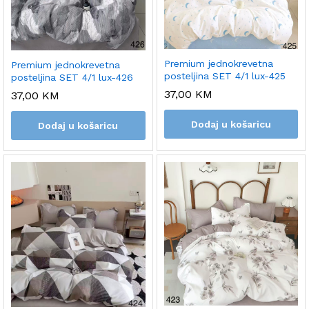
Premium jednokrevetna
Premium jednokrevetna
posteljina SET 4/1 lux-425
posteljina SET 4/1 lux-426
37,00
KM
37,00
KM
Dodaj u košaricu
Dodaj u košaricu