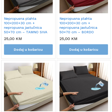
Nepropusna plahta
Nepropusna plahta
100×200+30 cm +
100×200+30 cm +
nepropusna jastučnica
nepropusna jastučnica
50×70 cm – TAMNO SIVA
50×70 cm – BORDO
25,00
KM
25,00
KM
Dodaj u košaricu
Dodaj u košaricu