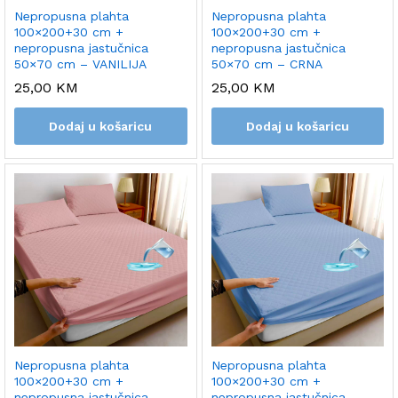
Nepropusna plahta
Nepropusna plahta
100×200+30 cm +
100×200+30 cm +
nepropusna jastučnica
nepropusna jastučnica
50×70 cm – VANILIJA
50×70 cm – CRNA
25,00
KM
25,00
KM
Dodaj u košaricu
Dodaj u košaricu
Nepropusna plahta
Nepropusna plahta
100×200+30 cm +
100×200+30 cm +
nepropusna jastučnica
nepropusna jastučnica