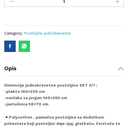
posteljina
N-
876
quantity
Category:
Posteljine jednokrevetne
Opis
Dimenzije jednokrevetne posteljine SET 3/1 ;
-plahta 160×220 cm
-navlaka za jorgan 140×200 cm
-jastučnica 50×70 cm
Polycotton , pamučna posteljina sa dodatkom
poliestera koji posteljini daje sjaj, glatkoću, čvrstoću te