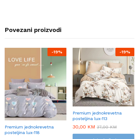
Povezani proizvodi
-
19%
-
19%
Premium jednokrevetna
posteljina lux-113
30,00
KM
37,00
KM
Premium jednokrevetna
posteljina lux-118