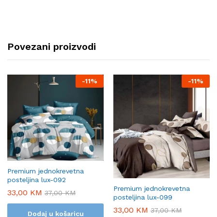
Povezani proizvodi
-
11%
-
11%
Premium jednokrevetna
posteljina lux-092
Premium jednokrevetna
33,00
KM
37,00
KM
posteljina lux-099
33,00
KM
37,00
KM
Dodaj u košaricu