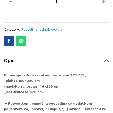
posteljina
N-
892
quantity
Category:
Posteljine jednokrevetne
Opis
Dimenzije jednokrevetne posteljine SET 3/1 ;
-plahta 160×220 cm
-navlaka za jorgan 140×200 cm
-jastučnica 50×70 cm
Polycotton , pamučna posteljina sa dodatkom
poliestera koji posteljini daje sjaj, glatkoću, čvrstoću te