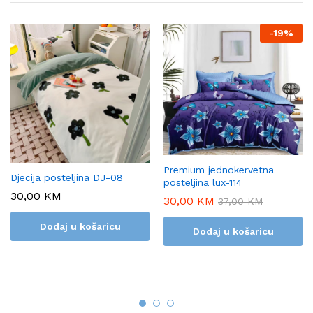
-
19%
Premium jednokervetna
Djecija posteljina DJ-08
posteljina lux-114
30,00
KM
30,00
KM
37,00
KM
Dodaj u košaricu
Dodaj u košaricu