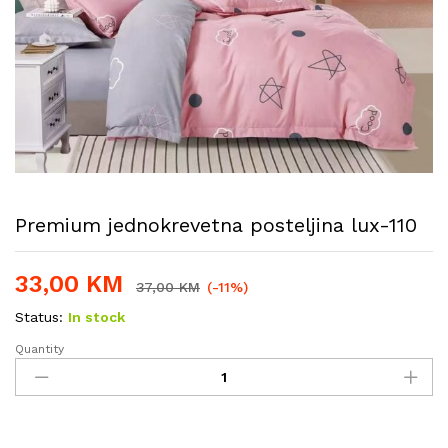
Premium jednokrevetna posteljina lux-110
33,00
KM
37,00
KM
(-11%)
Status:
In stock
Quantity
Premium
jednokrevetna
posteljina
lux-
110