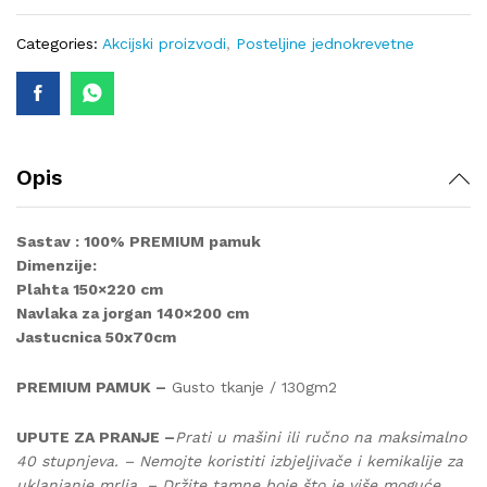
quantity
Categories:
Akcijski proizvodi
,
Posteljine jednokrevetne
Opis
Sastav : 100% PREMIUM pamuk
Dimenzije:
Plahta 150×220 cm
Navlaka za jorgan 140×200 cm
Jastucnica 50x70cm
PREMIUM PAMUK –
Gusto tkanje / 130gm2
UPUTE ZA PRANJE –
Prati u mašini ili ručno na maksimalno
40 stupnjeva. – Nemojte koristiti izbjeljivače i kemikalije za
uklanjanje mrlja. – Držite tamne boje što je više moguće