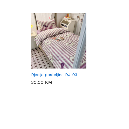
Djecija posteljina DJ-03
30,00
30,00
KM
KM