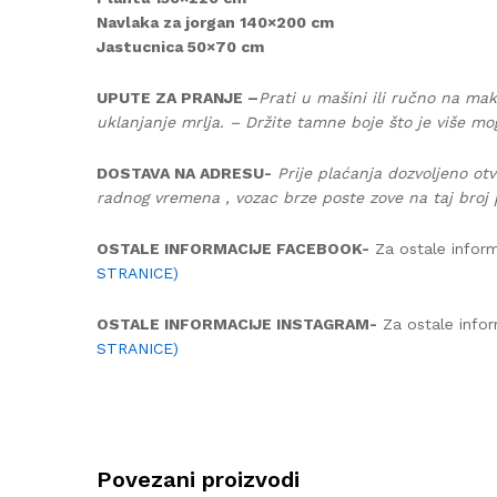
Navlaka za jorgan 140×200 cm
Jastucnica 50×70 cm
UPUTE ZA PRANJE –
Prati u mašini ili ručno na mak
uklanjanje mrlja. – Držite tamne boje što je više mo
DOSTAVA NA ADRESU-
Prije plaćanja dozvoljeno otv
radnog vremena , vozac brze poste zove na taj broj 
OSTALE INFORMACIJE FACEBOOK-
Za ostale inform
STRANICE)
OSTALE INFORMACIJE INSTAGRAM-
Za ostale infor
STRANICE)
Povezani proizvodi