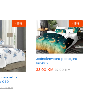
-
11%
-
11%
Jednokrevetna posteljina
lux-062
33,00
33,00
KM
KM
37,00
37,00
KM
KM
nokrevetna
ux-089
7,00
7,00
KM
KM