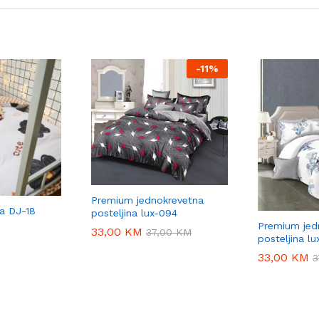
-
11%
Premium jednokrevetna
na DJ-18
posteljina lux-094
Premium jed
33,00
33,00
KM
KM
37,00
37,00
KM
KM
posteljina l
33,00
33,00
KM
KM
3
3