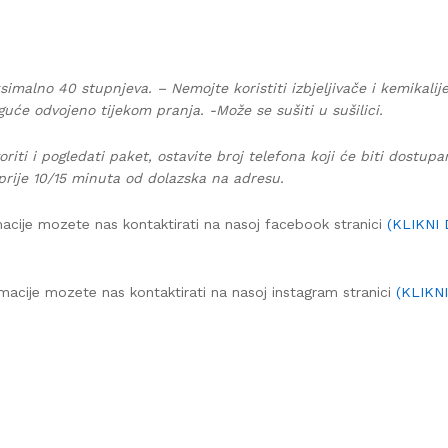
simalno 40 stupnjeva. – Nemojte koristiti izbjeljivače i kemikalij
guće odvojeno tijekom pranja. -Može se sušiti u sušilici.
oriti i pogledati paket, ostavite broj telefona koji će biti dostup
prije 10/15 minuta od dolazska na adresu.
acije mozete nas kontaktirati na nasoj facebook stranici
(KLIKNI
macije mozete nas kontaktirati na nasoj instagram stranici
(KLIKN