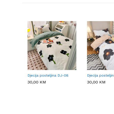
Djecija posteljina DJ-08
Djecija postelji
30,00
30,00
KM
KM
30,00
30,00
KM
KM