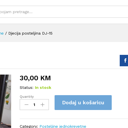
ne
/
Djecija posteljina DJ-15
30,00
KM
Status:
In stock
Quantity
Djecija
Dodaj u košaricu
posteljina
DJ-
15
quantity
Category:
Posteljine jednokrevetne