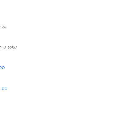
e za
an u toku
 DO
I DO