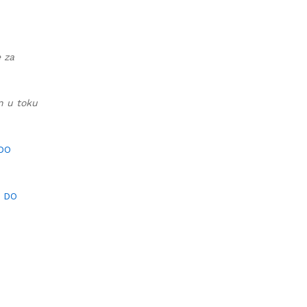
e za
an u toku
 DO
I DO