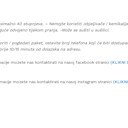
simalno 40 stupnjeva. – Nemojte koristiti izbjeljivače i kemikalij
guće odvojeno tijekom pranja. -Može se sušiti u sušilici.
oriti i pogledati paket, ostavite broj telefona koji će biti dostup
prije 10/15 minuta od dolazska na adresu.
acije mozete nas kontaktirati na nasoj facebook stranici
(KLIKNI
macije mozete nas kontaktirati na nasoj instagram stranici
(KLIKN