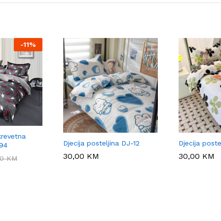
-
11%
revetna
Djecija posteljina DJ-12
Djecija poste
094
30,00
30,00
KM
KM
30,00
30,00
KM
KM
00
00
KM
KM