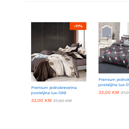
-
11%
Premium jednok
posteljina lux-
Premium jednokrevetna
33,00
33,00
KM
KM
37,
37,
posteljina lux-099
33,00
33,00
KM
KM
37,00
37,00
KM
KM