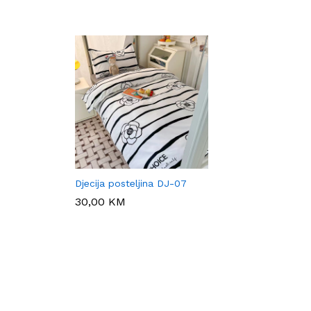
Djecija posteljina DJ-07
30,00
30,00
KM
KM