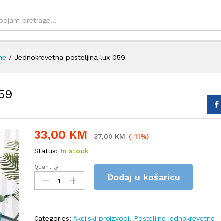
ne
/
Jednokrevetna posteljina lux-059
059
33,00
KM
37,00
KM
(-11%)
Status:
In stock
Quantity
Jednokrevetna
Dodaj u košaricu
posteljina
lux-
059
quantity
Categories:
Akcijski proizvodi
,
Posteljine jednokrevetne