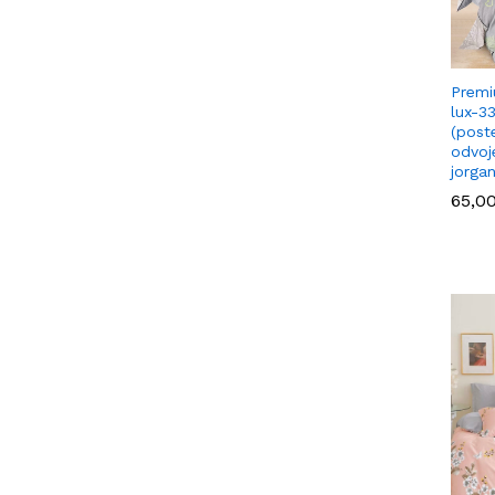
Premi
lux-3
(poste
odvoj
jorga
65,0
65,0