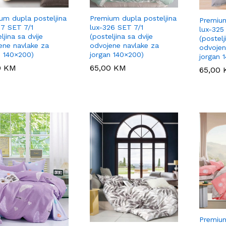
um dupla posteljina
Premium dupla posteljina
Premium
27 SET 7/1
lux-326 SET 7/1
lux-325
ljina sa dvije
(posteljina sa dvije
(postelj
ene navlake za
odvojene navlake za
odvojen
n 140×200)
jorgan 140×200)
jorgan 
0
0
KM
KM
65,00
65,00
KM
KM
65,00
65,00
Premium