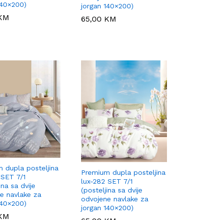
140×200)
jorgan 140×200)
KM
KM
65,00
65,00
KM
KM
 dupla posteljina
Premium dupla posteljina
 SET 7/1
lux-282 SET 7/1
ina sa dvije
(posteljina sa dvije
e navlake za
odvojene navlake za
140×200)
jorgan 140×200)
KM
KM