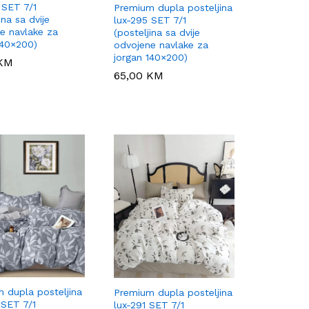
 SET 7/1
Premium dupla posteljina
ina sa dvije
lux-295 SET 7/1
e navlake za
(posteljina sa dvije
140×200)
odvojene navlake za
jorgan 140×200)
KM
KM
65,00
65,00
KM
KM
 dupla posteljina
Premium dupla posteljina
 SET 7/1
lux-291 SET 7/1