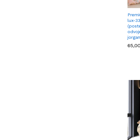
Premi
lux-3
(poste
odvoj
jorga
65,0
65,0