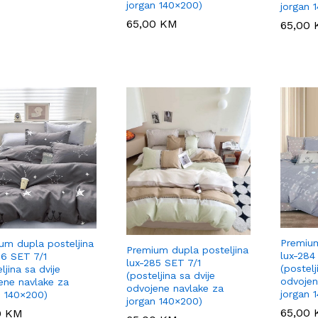
jorgan 140×200)
jorgan 
65,00
65,00
KM
KM
65,00
65,00
Premium
um dupla posteljina
Premium dupla posteljina
lux-284
86 SET 7/1
lux-285 SET 7/1
(postelj
ljina sa dvije
(posteljina sa dvije
odvojen
ene navlake za
odvojene navlake za
jorgan 
n 140×200)
jorgan 140×200)
65,00
65,00
0
0
KM
KM