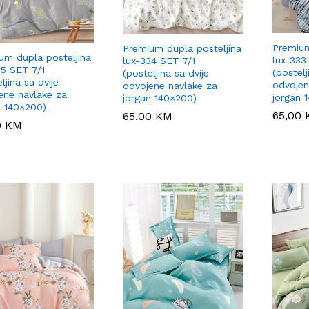
Premium
Premium dupla posteljina
um dupla posteljina
lux-333
lux-334 SET 7/1
35 SET 7/1
(postelj
(posteljina sa dvije
ljina sa dvije
odvojen
odvojene navlake za
ene navlake za
jorgan 
jorgan 140×200)
n 140×200)
65,00
65,00
65,00
65,00
KM
KM
0
0
KM
KM