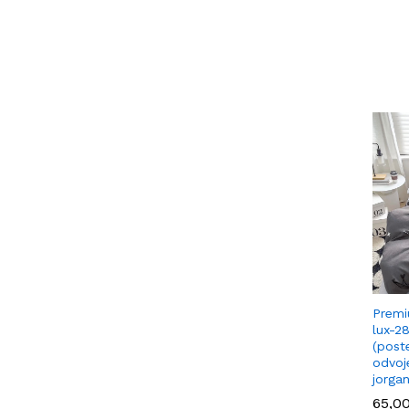
Premi
lux-2
(poste
odvoj
jorga
65,0
65,0