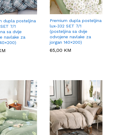
Premium dupla posteljina
 dupla posteljina
lux-332 SET 7/1
 SET 7/1
(posteljina sa dvije
ina sa dvije
odvojene navlake za
e navlake za
jorgan 140×200)
140×200)
65,00
65,00
KM
KM
KM
KM