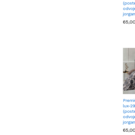
(poste
odvoj
jorga
65,0
65,0
Premi
lux-2
(poste
odvoj
jorga
65,0
65,0