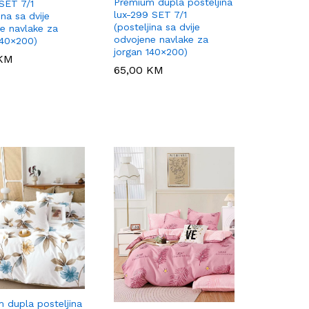
Premium dupla posteljina
 SET 7/1
lux-299 SET 7/1
ina sa dvije
(posteljina sa dvije
e navlake za
odvojene navlake za
140×200)
jorgan 140×200)
KM
KM
65,00
65,00
KM
KM
 dupla posteljina