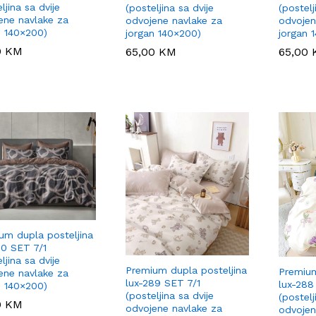
ljina sa dvije
(posteljina sa dvije
(postelj
ene navlake za
odvojene navlake za
odvojen
n 140×200)
jorgan 140×200)
jorgan 
0
0
KM
KM
65,00
65,00
KM
KM
65,00
65,00
um dupla posteljina
90 SET 7/1
ljina sa dvije
Premium dupla posteljina
Premium
ene navlake za
lux-289 SET 7/1
lux-288
n 140×200)
(posteljina sa dvije
(postelj
0
0
KM
KM
odvojene navlake za
odvojen