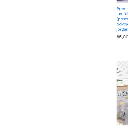
Premi
lux-3
(poste
odvoj
jorga
65,0
65,0