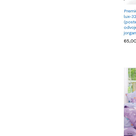
Premi
lux-3
(poste
odvoj
jorga
65,0
65,0