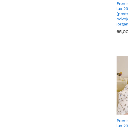
Premi
lux-2
(poste
odvoj
jorga
65,0
65,0
Premi
lux-2