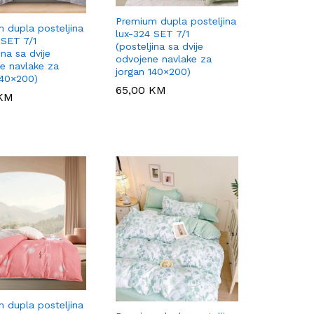
Premium dupla posteljina
 dupla posteljina
lux-324 SET 7/1
 SET 7/1
(posteljina sa dvije
ina sa dvije
odvojene navlake za
e navlake za
jorgan 140×200)
140×200)
65,00
65,00
KM
KM
KM
KM
 dupla posteljina