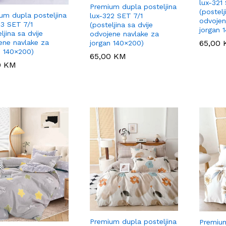
lux-321
Premium dupla posteljina
(postelj
um dupla posteljina
lux-322 SET 7/1
odvojen
23 SET 7/1
(posteljina sa dvije
jorgan 
ljina sa dvije
odvojene navlake za
ene navlake za
65,00
65,00
jorgan 140×200)
n 140×200)
65,00
65,00
KM
KM
0
0
KM
KM
Premium dupla posteljina
Premium