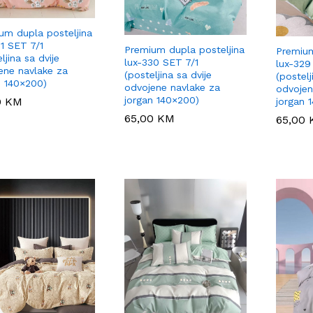
um dupla posteljina
31 SET 7/1
Premium dupla posteljina
Premium
ljina sa dvije
lux-330 SET 7/1
lux-329
ene navlake za
(posteljina sa dvije
(postelj
n 140×200)
odvojene navlake za
odvojen
jorgan 140×200)
0
0
KM
KM
jorgan 
65,00
65,00
KM
KM
65,00
65,00