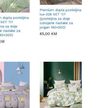
Premium dupla posteljina
lux-328 SET 7/1
 dupla posteljina
(posteljina sa dvije
 SET 7/1
odvojene navlake za
ina sa dvije
jorgan 140×200)
e navlake za
65,00
65,00
KM
KM
140×200)
KM
KM