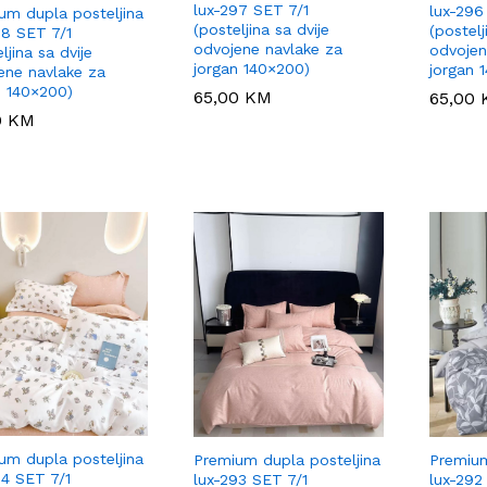
lux-297 SET 7/1
lux-296
um dupla posteljina
(posteljina sa dvije
(postelj
98 SET 7/1
odvojene navlake za
odvojen
ljina sa dvije
jorgan 140×200)
jorgan 
ene navlake za
n 140×200)
65,00
65,00
KM
KM
65,00
65,00
0
0
KM
KM
um dupla posteljina
Premium dupla posteljina
Premium
94 SET 7/1
lux-293 SET 7/1
lux-292