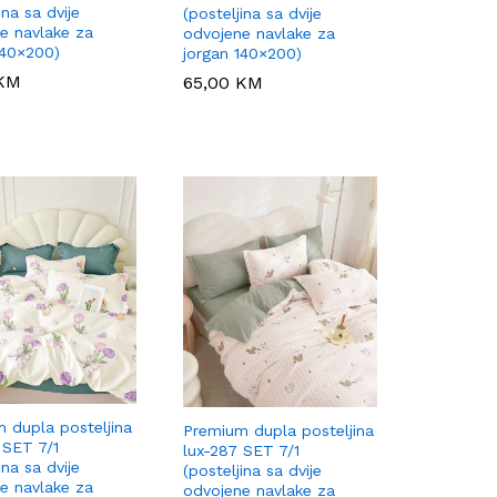
ina sa dvije
(posteljina sa dvije
e navlake za
odvojene navlake za
140×200)
jorgan 140×200)
KM
KM
65,00
65,00
KM
KM
 dupla posteljina
Premium dupla posteljina
 SET 7/1
lux-287 SET 7/1
ina sa dvije
(posteljina sa dvije
e navlake za
odvojene navlake za