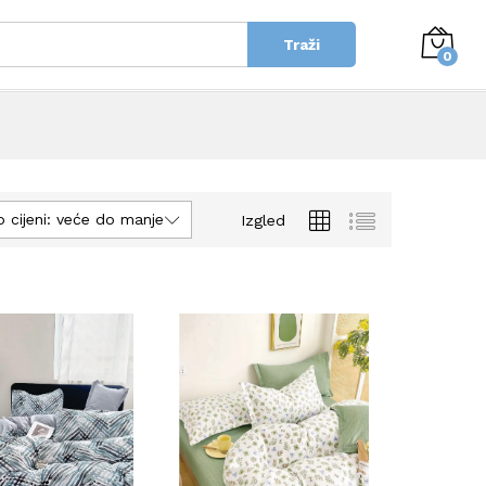
Traži
0
o cijeni: veće do manje
Izgled