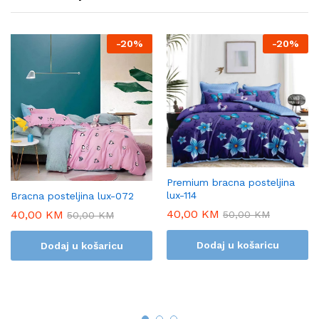
-
20%
-
20%
Premium bracna posteljina
lux-114
Bracna posteljina lux-072
40,00
KM
40,00
KM
50,00
KM
50,00
KM
Dodaj u košaricu
Dodaj u košaricu