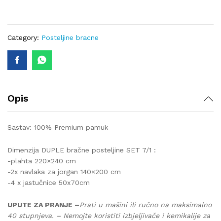
lux-
286
SET
7/1
Category:
Posteljine bracne
(posteljina
sa
dvije
odvojene
navlake
Opis
za
jorgan
140x200)
Sastav: 100% Premium pamuk
quantity
Dimenzija DUPLE bračne posteljine SET 7/1 :
-plahta 220×240 cm
-2x navlaka za jorgan 140×200 cm
-4 x jastučnice 50x70cm
UPUTE ZA PRANJE –
Prati u mašini ili ručno na maksimalno
40 stupnjeva. – Nemojte koristiti izbjeljivače i kemikalije za