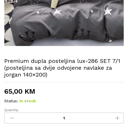
Premium dupla posteljina lux-286 SET 7/1
(posteljina sa dvije odvojene navlake za
jorgan 140×200)
65,00
KM
Status:
In stock
Quantity
Premium
dupla
posteljina