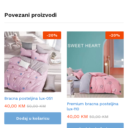
Povezani proizvodi
-
20%
-
20%
Bracna posteljina lux-051
Premium bracna posteljina
40,00
KM
50,00
KM
lux-110
40,00
KM
50,00
KM
Dodaj u košaricu