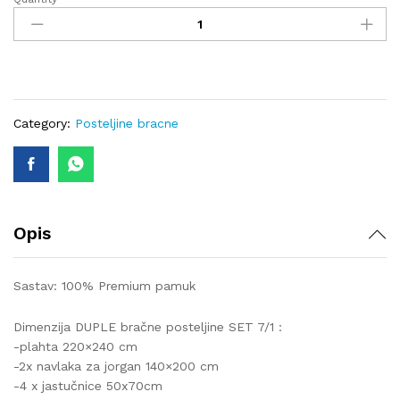
Premium
dupla
posteljina
lux-
295
SET
7/1
Category:
Posteljine bracne
(posteljina
sa
dvije
odvojene
navlake
Opis
za
jorgan
140x200)
Sastav: 100% Premium pamuk
quantity
Dimenzija DUPLE bračne posteljine SET 7/1 :
-plahta 220×240 cm
-2x navlaka za jorgan 140×200 cm
-4 x jastučnice 50x70cm