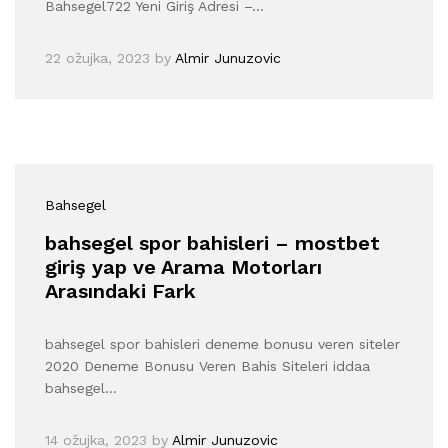
Bahsegel722 Yeni Giriş Adresi –…
22 ožujka, 2023
by
Almir Junuzovic
Bahsegel
bahsegel spor bahisleri – mostbet
giriş yap ve Arama Motorları
Arasındaki Fark
bahsegel spor bahisleri deneme bonusu veren siteler
2020 Deneme Bonusu Veren Bahis Siteleri iddaa
bahsegel…
14 ožujka, 2023
by
Almir Junuzovic