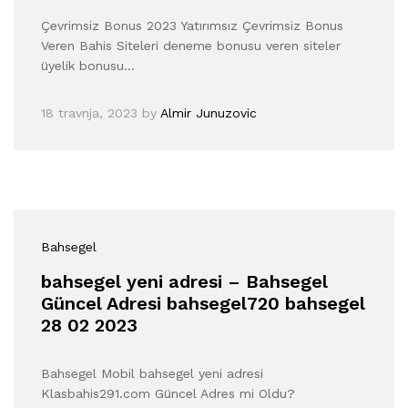
Çevrimsiz Bonus 2023 Yatırımsız Çevrimsiz Bonus
Veren Bahis Siteleri deneme bonusu veren siteler
üyelik bonusu…
18 travnja, 2023
by
Almir Junuzovic
Bahsegel
bahsegel yeni adresi – Bahsegel
Güncel Adresi bahsegel720 bahsegel
28 02 2023
Bahsegel Mobil bahsegel yeni adresi
Klasbahis291.com Güncel Adres mi Oldu?