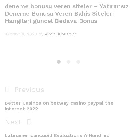
deneme bonusu veren siteler – Yatırımsız
Deneme Bonusu Veren Bahis Siteleri
Hangileri güncel Bedava Bonus
18 travnja, 2023
by
Almir Junuzovic
Navigacija
Previous
Previous
objava
Post
Better Casinos on betway casino paypal the
internet 2022
Next
Next
Post
Latinamericancupid Evaluations A Hundred