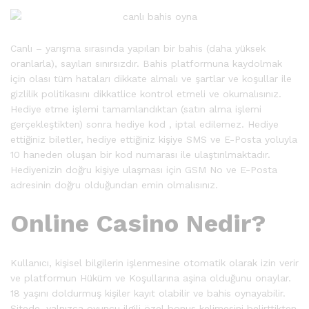
Canlı – yarışma sırasında yapılan bir bahis (daha yüksek
oranlarla), sayıları sınırsızdır. Bahis platformuna kaydolmak
için olası tüm hataları dikkate almalı ve şartlar ve koşullar ile
gizlilik politikasını dikkatlice kontrol etmeli ve okumalısınız.
Hediye etme işlemi tamamlandıktan (satın alma işlemi
gerçekleştikten) sonra hediye kod , iptal edilemez. Hediye
ettiğiniz biletler, hediye ettiğiniz kişiye SMS ve E-Posta yoluyla
10 haneden oluşan bir kod numarası ile ulaştırılmaktadır.
Hediyenizin doğru kişiye ulaşması için GSM No ve E-Posta
adresinin doğru olduğundan emin olmalısınız.
Online Casino Nedir?
Kullanıcı, kişisel bilgilerin işlenmesine otomatik olarak izin verir
ve platformun Hüküm ve Koşullarına aşina olduğunu onaylar.
18 yaşını doldurmuş kişiler kayıt olabilir ve bahis oynayabilir.
Sitede, yalnızca oyuncu ilgili özel bonus kelimesini belirttikten