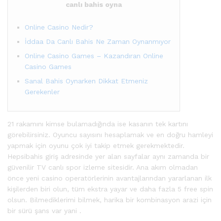
canlı bahis oyna
Online Casino Nedir?
İddaa Da Canlı Bahis Ne Zaman Oynanmıyor
Online Casino Games – Kazandıran Online
Casino Games
Sanal Bahis Oynarken Dikkat Etmeniz
Gerekenler
21 rakamını kimse bulamadığında ise kasanın tek kartını
görebilirsiniz. Oyuncu sayısını hesaplamak ve en doğru hamleyi
yapmak için oyunu çok iyi takip etmek gerekmektedir.
Hepsibahis giriş adresinde yer alan sayfalar aynı zamanda bir
güvenilir TV canlı spor izleme sitesidir. Ana akım olmadan
önce yeni casino operatörlerinin avantajlarından yararlanan ilk
kişilerden biri olun, tüm ekstra yayar ve daha fazla 5 free spin
olsun. Bilmediklerimi bilmek, harika bir kombinasyon arazi için
bir sürü şans var yani .