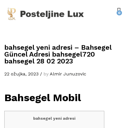
0
bahsegel yeni adresi – Bahsegel
Güncel Adresi bahsegel720
bahsegel 28 02 2023
22 ožujka, 2023
/
by
Almir Junuzovic
Bahsegel Mobil
bahsegel yeni adresi