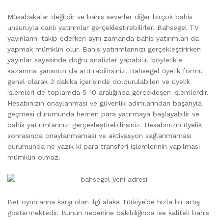
Müsabakalar değildir ve bahis severler diğer birçok bahis
unsuruyla canlı yatırımlar gerçekleştirebilirler. Bahsegel TV
yayınlarını takip ederken aynı zamanda bahis yatırımları da
yapmak mümkün olur. Bahis yatırımlarınızı gerçekleştirirken
yayınlar sayesinde doğru analizler yapabilir, böylelikle
kazanma şansınızı da arttırabilirsiniz. Bahsegel üyelik formu
genel olarak 3 dakika içerisinde doldurulabilen ve üyelik
işlemleri de toplamda 5-10 aralığında gerçekleşen işlemlerdir.
Hesabınızın onaylanması ve güvenlik adımlarından başarıyla
geçmesi durumunda hemen para yatırmaya başlayabilir ve
bahis yatırımlarınızı gerçekleştirebilirsiniz. Hesabınızın üyelik
sonrasında onaylanmaması ve aktivasyon sağlanmaması
durumunda ne yazık ki para transferi işlemlerinin yapılması
mümkün olmaz.
Bet oyunlarına karşı olan ilgi alaka Türkiye’de hızla bir artış
göstermektedir. Bunun nedenine bakıldığında ise kaliteli bahis