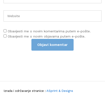
Obavijesti me o novim komentarima putem e-pošte.
Obavijesti me o novim objavama putem e-pošte.
Izrada i održavanje stranice :
ASprint & Designs