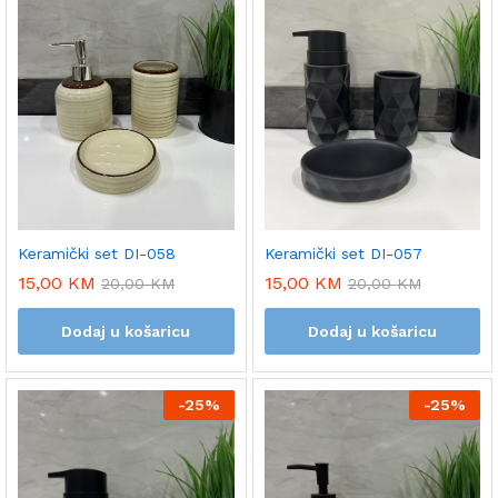
Keramički set DI-057
Keramički set DI-058
15,00
KM
15,00
KM
20,00
KM
20,00
KM
Dodaj u košaricu
Dodaj u košaricu
-
25%
-
25%