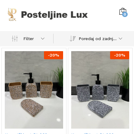
0
Poredaj od zadnjeg
Filter
-
20%
-
20%