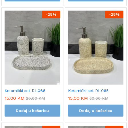
-
25%
-
25%
Keramički set DI-065
Keramički set DI-066
15,00
KM
15,00
KM
20,00
KM
20,00
KM
Dodaj u košaricu
Dodaj u košaricu