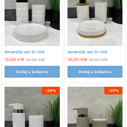
Keramički set DI-056
Keramički set DI-055
15,00
KM
15,00
KM
20,00
KM
20,00
KM
Dodaj u košaricu
Dodaj u košaricu
-
25%
-
25%