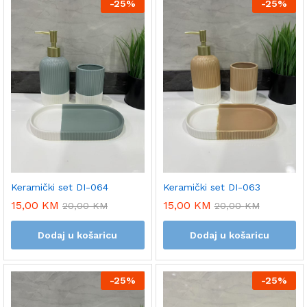
-
25%
-
25%
Keramički set DI-064
Keramički set DI-063
15,00
KM
15,00
KM
20,00
KM
20,00
KM
Dodaj u košaricu
Dodaj u košaricu
-
25%
-
25%