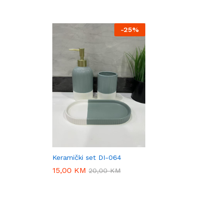
-
25%
Keramički set DI-064
15,00
15,00
KM
KM
20,00
20,00
KM
KM