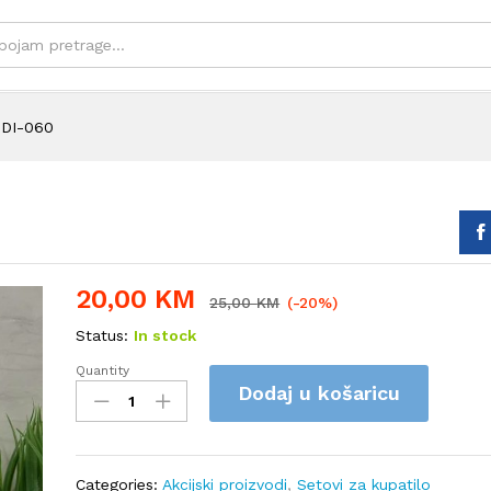
 DI-060
20,00
KM
25,00
KM
(-20%)
Status:
In stock
Quantity
Keramički
Dodaj u košaricu
set
DI-
060
quantity
Categories:
Akcijski proizvodi
,
Setovi za kupatilo