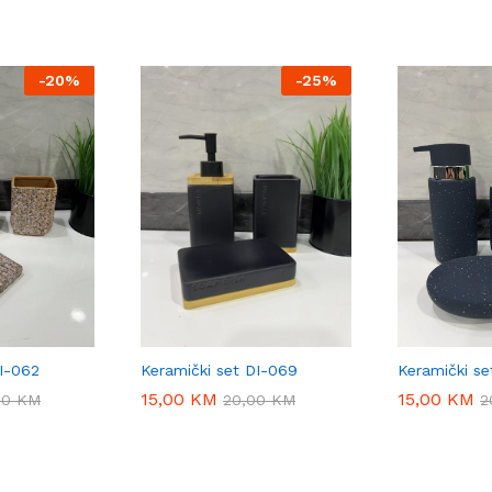
-
20%
-
25%
Keramički set DI-069
DI-062
Keramički se
15,00
15,00
KM
KM
15,00
15,00
KM
KM
20,00
20,00
KM
KM
00
00
KM
KM
2
2