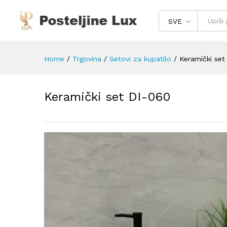
SVE
Home
/
Trgovina
/
Setovi za kupatilo
/
Keramički set
Keramički set DI-060