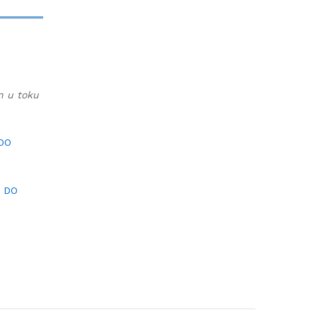
an u toku
 DO
I DO