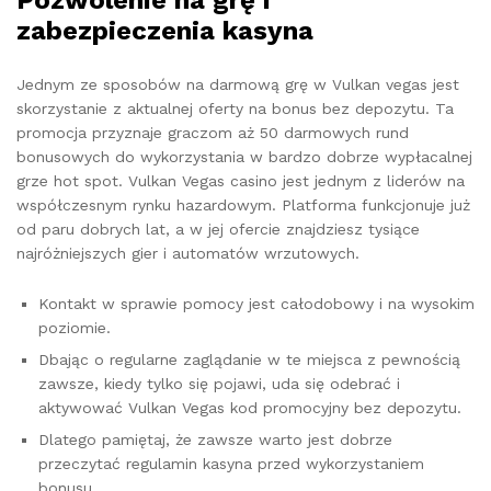
Pozwolenie na grę i
zabezpieczenia kasyna
Jednym ze sposobów na darmową grę w Vulkan vegas jest
skorzystanie z aktualnej oferty na bonus bez depozytu. Ta
promocja przyznaje graczom aż 50 darmowych rund
bonusowych do wykorzystania w bardzo dobrze wypłacalnej
grze hot spot. Vulkan Vegas casino jest jednym z liderów na
współczesnym rynku hazardowym. Platforma funkcjonuje już
od paru dobrych lat, a w jej ofercie znajdziesz tysiące
najróżniejszych gier i automatów wrzutowych.
Kontakt w sprawie pomocy jest całodobowy i na wysokim
poziomie.
Dbając o regularne zaglądanie w te miejsca z pewnością
zawsze, kiedy tylko się pojawi, uda się odebrać i
aktywować Vulkan Vegas kod promocyjny bez depozytu.
Dlatego pamiętaj, że zawsze warto jest dobrze
przeczytać regulamin kasyna przed wykorzystaniem
bonusu.