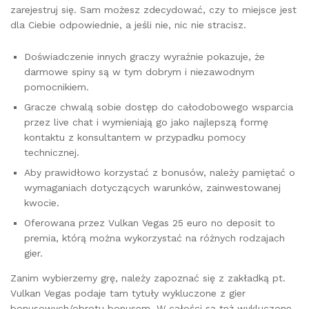
zarejestruj się. Sam możesz zdecydować, czy to miejsce jest
dla Ciebie odpowiednie, a jeśli nie, nic nie stracisz.
Doświadczenie innych graczy wyraźnie pokazuje, że
darmowe spiny są w tym dobrym i niezawodnym
pomocnikiem.
Gracze chwalą sobie dostęp do całodobowego wsparcia
przez live chat i wymieniają go jako najlepszą formę
kontaktu z konsultantem w przypadku pomocy
technicznej.
Aby prawidłowo korzystać z bonusów, należy pamiętać o
wymaganiach dotyczących warunków, zainwestowanej
kwocie.
Oferowana przez Vulkan Vegas 25 euro no deposit to
premia, którą można wykorzystać na różnych rodzajach
gier.
Zanim wybierzemy grę, należy zapoznać się z zakładką pt.
Vulkan Vegas podaje tam tytuły wykluczone z gier
bonusowych/obrotu bonusem. W całości są też wykluczone