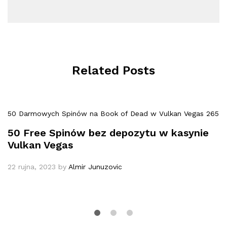
Related Posts
50 Darmowych Spinów na Book of Dead w Vulkan Vegas 265
50 Free Spinów bez depozytu w kasynie
Vulkan Vegas
22 rujna, 2023
by
Almir Junuzovic