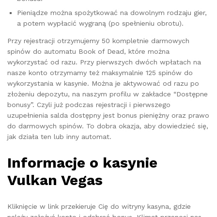
Pieniądze można spożytkować na dowolnym rodzaju gier,
a potem wypłacić wygraną (po spełnieniu obrotu).
Przy rejestracji otrzymujemy 50 kompletnie darmowych
spinów do automatu Book of Dead, które można
wykorzystać od razu. Przy pierwszych dwóch wpłatach na
nasze konto otrzymamy też maksymalnie 125 spinów do
wykorzystania w kasynie. Można je aktywować od razu po
złożeniu depozytu, na naszym profilu w zakładce “Dostępne
bonusy”. Czyli już podczas rejestracji i pierwszego
uzupełnienia salda dostępny jest bonus pieniężny oraz prawo
do darmowych spinów. To dobra okazja, aby dowiedzieć się,
jak działa ten lub inny automat.
Informacje o kasynie
Vulkan Vegas
Kliknięcie w link przekieruje Cię do witryny kasyna, gdzie
należy założyć konto i odebrać bonus. Klimat przenosi nas