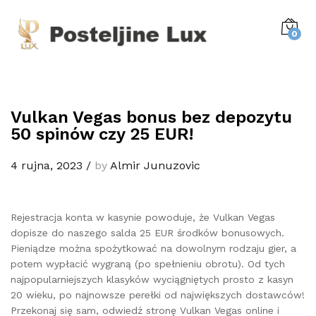
0
Vulkan Vegas bonus bez depozytu
50 spinów czy 25 EUR!
4 rujna, 2023
/
by
Almir Junuzovic
Rejestracja konta w kasynie powoduje, że Vulkan Vegas
dopisze do naszego salda 25 EUR środków bonusowych.
Pieniądze można spożytkować na dowolnym rodzaju gier, a
potem wypłacić wygraną (po spełnieniu obrotu). Od tych
najpopularniejszych klasyków wyciągniętych prosto z kasyn
20 wieku, po najnowsze perełki od największych dostawców!
Przekonaj się sam, odwiedź stronę Vulkan Vegas online i