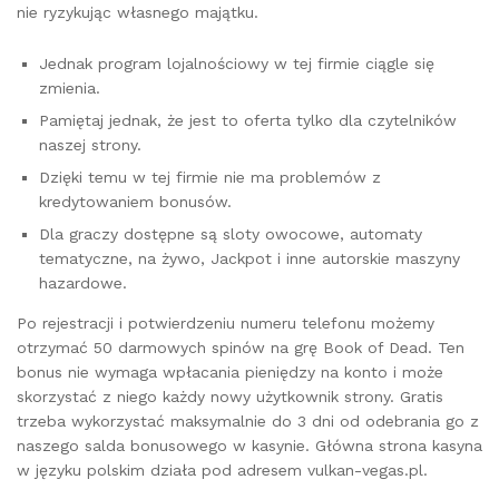
nie ryzykując własnego majątku.
Jednak program lojalnościowy w tej firmie ciągle się
zmienia.
Pamiętaj jednak, że jest to oferta tylko dla czytelników
naszej strony.
Dzięki temu w tej firmie nie ma problemów z
kredytowaniem bonusów.
Dla graczy dostępne są sloty owocowe, automaty
tematyczne, na żywo, Jackpot i inne autorskie maszyny
hazardowe.
Po rejestracji i potwierdzeniu numeru telefonu możemy
otrzymać 50 darmowych spinów na grę Book of Dead. Ten
bonus nie wymaga wpłacania pieniędzy na konto i może
skorzystać z niego każdy nowy użytkownik strony. Gratis
trzeba wykorzystać maksymalnie do 3 dni od odebrania go z
naszego salda bonusowego w kasynie. Główna strona kasyna
w języku polskim działa pod adresem vulkan-vegas.pl.