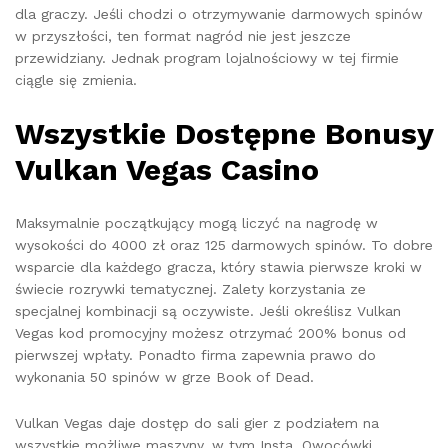
dla graczy. Jeśli chodzi o otrzymywanie darmowych spinów
w przyszłości, ten format nagród nie jest jeszcze
przewidziany. Jednak program lojalnościowy w tej firmie
ciągle się zmienia.
Wszystkie Dostępne Bonusy
Vulkan Vegas Casino
Maksymalnie początkujący mogą liczyć na nagrodę w
wysokości do 4000 zł oraz 125 darmowych spinów. To dobre
wsparcie dla każdego gracza, który stawia pierwsze kroki w
świecie rozrywki tematycznej. Zalety korzystania ze
specjalnej kombinacji są oczywiste. Jeśli określisz Vulkan
Vegas kod promocyjny możesz otrzymać 200% bonus od
pierwszej wpłaty. Ponadto firma zapewnia prawo do
wykonania 50 spinów w grze Book of Dead.
Vulkan Vegas daje dostęp do sali gier z podziałem na
wszystkie możliwe maszyny, w tym Insta, Owocówki,