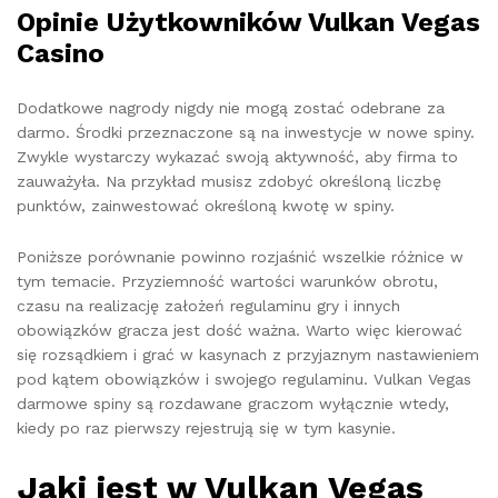
Opinie Użytkowników Vulkan Vegas
Casino
Dodatkowe nagrody nigdy nie mogą zostać odebrane za
darmo. Środki przeznaczone są na inwestycje w nowe spiny.
Zwykle wystarczy wykazać swoją aktywność, aby firma to
zauważyła. Na przykład musisz zdobyć określoną liczbę
punktów, zainwestować określoną kwotę w spiny.
Poniższe porównanie powinno rozjaśnić wszelkie różnice w
tym temacie. Przyziemność wartości warunków obrotu,
czasu na realizację założeń regulaminu gry i innych
obowiązków gracza jest dość ważna. Warto więc kierować
się rozsądkiem i grać w kasynach z przyjaznym nastawieniem
pod kątem obowiązków i swojego regulaminu. Vulkan Vegas
darmowe spiny są rozdawane graczom wyłącznie wtedy,
kiedy po raz pierwszy rejestrują się w tym kasynie.
Jaki jest w Vulkan Vegas