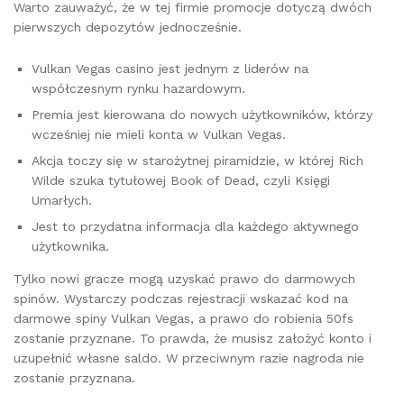
Warto zauważyć, że w tej firmie promocje dotyczą dwóch
pierwszych depozytów jednocześnie.
Vulkan Vegas casino jest jednym z liderów na
współczesnym rynku hazardowym.
Premia jest kierowana do nowych użytkowników, którzy
wcześniej nie mieli konta w Vulkan Vegas.
Akcja toczy się w starożytnej piramidzie, w której Rich
Wilde szuka tytułowej Book of Dead, czyli Księgi
Umarłych.
Jest to przydatna informacja dla każdego aktywnego
użytkownika.
Tylko nowi gracze mogą uzyskać prawo do darmowych
spinów. Wystarczy podczas rejestracji wskazać kod na
darmowe spiny Vulkan Vegas, a prawo do robienia 50fs
zostanie przyznane. To prawda, że musisz założyć konto i
uzupełnić własne saldo. W przeciwnym razie nagroda nie
zostanie przyznana.