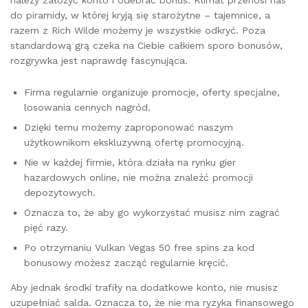
do piramidy, w której kryją się starożytne – tajemnice, a
razem z Rich Wilde możemy je wszystkie odkryć. Poza
standardową grą czeka na Ciebie całkiem sporo bonusów,
rozgrywka jest naprawdę fascynująca.
Firma regularnie organizuje promocje, oferty specjalne,
losowania cennych nagród.
Dzięki temu możemy zaproponować naszym
użytkownikom ekskluzywną ofertę promocyjną.
Nie w każdej firmie, która działa na rynku gier
hazardowych online, nie można znaleźć promocji
depozytowych.
Oznacza to, że aby go wykorzystać musisz nim zagrać
pięć razy.
Po otrzymaniu Vulkan Vegas 50 free spins za kod
bonusowy możesz zacząć regularnie kręcić.
Aby jednak środki trafiły na dodatkowe konto, nie musisz
uzupełniać salda. Oznacza to, że nie ma ryzyka finansowego