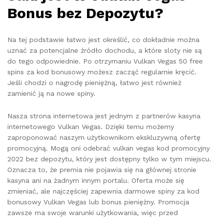
Bonus bez Depozytu?
Na tej podstawie łatwo jest określić, co dokładnie można
uznać za potencjalne źródło dochodu, a które sloty nie są
do tego odpowiednie. Po otrzymaniu Vulkan Vegas 50 free
spins za kod bonusowy możesz zacząć regularnie kręcić.
Jeśli chodzi o nagrodę pieniężną, łatwo jest również
zamienić ją na nowe spiny.
Nasza strona internetowa jest jednym z partnerów kasyna
internetowego Vulkan Vegas. Dzięki temu możemy
zaproponować naszym użytkownikom ekskluzywną ofertę
promocyjną. Mogą oni odebrać vulkan vegas kod promocyjny
2022 bez depozytu, który jest dostępny tylko w tym miejscu.
Oznacza to, że premia nie pojawia się na głównej stronie
kasyna ani na żadnym innym portalu. Oferta może się
zmieniać, ale najczęściej zapewnia darmowe spiny za kod
bonusowy Vulkan Vegas lub bonus pieniężny. Promocja
zawsze ma swoje warunki użytkowania, więc przed