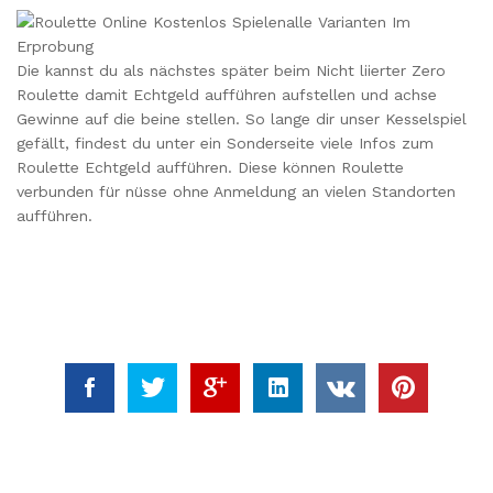
Die kannst du als nächstes später beim Nicht liierter Zero
Roulette damit Echtgeld aufführen aufstellen und achse
Gewinne auf die beine stellen. So lange dir unser Kesselspiel
gefällt, findest du unter ein Sonderseite viele Infos zum
Roulette Echtgeld aufführen. Diese können Roulette
verbunden für nüsse ohne Anmeldung an vielen Standorten
aufführen.