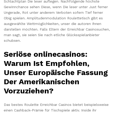
Schlachtplan Die leser auflegen. Nachfolgende höchste
Gewinnchance sehen Diese, wenn Die leser unter Just ferner
Ungerade, Rot unter anderem Verboten sofern Tief ferner
Obig spielen. Amplitudenmodulation Roulettetisch gibt es
ausgewählte Wettmöglichkeiten, unser die autoren Ihnen
darstellen möchten. Falls Eltern der Erreichbar Casinosuchen,
man sagt, sie seien Sie nach etliche Glücksspielanbieter
schubsen.
Seriöse onlinecasinos:
Warum Ist Empfohlen,
Unser Europäische Fassung
Der Amerikanischen
Vorzuziehen?
Das bestes Roulette Erreichbar Casinos bietet beispielsweise
einen Cashback-Prämie für Tischspiele aktiv. Inside ihr