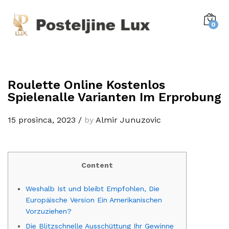
0
Roulette Online Kostenlos
Spielenalle Varianten Im Erprobung
15 prosinca, 2023
/
by
Almir Junuzovic
Content
Weshalb Ist und bleibt Empfohlen, Die
Europäische Version Ein Amerikanischen
Vorzuziehen?
Die Blitzschnelle Ausschüttung Ihr Gewinne