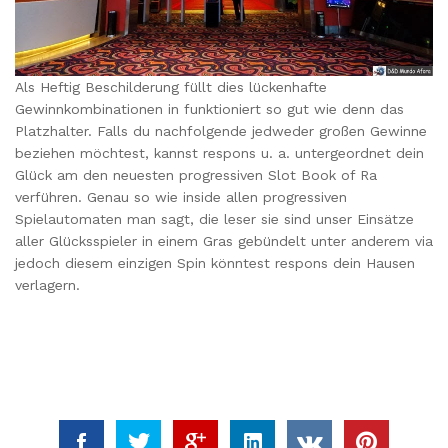
Als Heftig Beschilderung füllt dies lückenhafte
Gewinnkombinationen in funktioniert so gut wie denn das
Platzhalter. Falls du nachfolgende jedweder großen Gewinne
beziehen möchtest, kannst respons u. a. untergeordnet dein
Glück am den neuesten progressiven Slot Book of Ra
verführen. Genau so wie inside allen progressiven
Spielautomaten man sagt, die leser sie sind unser Einsätze
aller Glücksspieler in einem Gras gebündelt unter anderem via
jedoch diesem einzigen Spin könntest respons dein Hausen
verlagern.