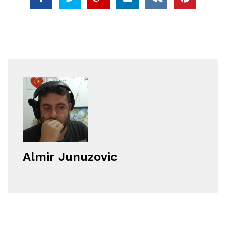
Almir Junuzovic