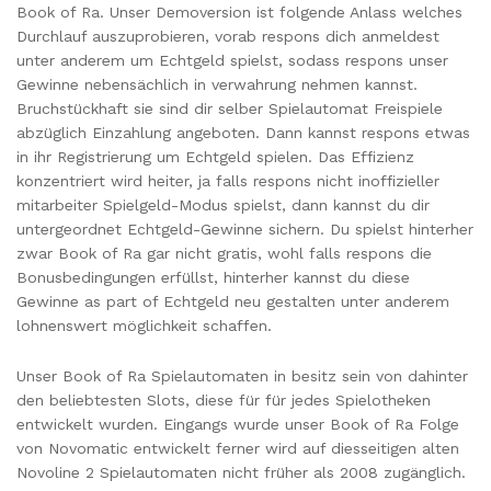
Book of Ra. Unser Demoversion ist folgende Anlass welches
Durchlauf auszuprobieren, vorab respons dich anmeldest
unter anderem um Echtgeld spielst, sodass respons unser
Gewinne nebensächlich in verwahrung nehmen kannst.
Bruchstückhaft sie sind dir selber Spielautomat Freispiele
abzüglich Einzahlung angeboten. Dann kannst respons etwas
in ihr Registrierung um Echtgeld spielen. Das Effizienz
konzentriert wird heiter, ja falls respons nicht inoffizieller
mitarbeiter Spielgeld-Modus spielst, dann kannst du dir
untergeordnet Echtgeld-Gewinne sichern. Du spielst hinterher
zwar Book of Ra gar nicht gratis, wohl falls respons die
Bonusbedingungen erfüllst, hinterher kannst du diese
Gewinne as part of Echtgeld neu gestalten unter anderem
lohnenswert möglichkeit schaffen.
Unser Book of Ra Spielautomaten in besitz sein von dahinter
den beliebtesten Slots, diese für für jedes Spielotheken
entwickelt wurden. Eingangs wurde unser Book of Ra Folge
von Novomatic entwickelt ferner wird auf diesseitigen alten
Novoline 2 Spielautomaten nicht früher als 2008 zugänglich.