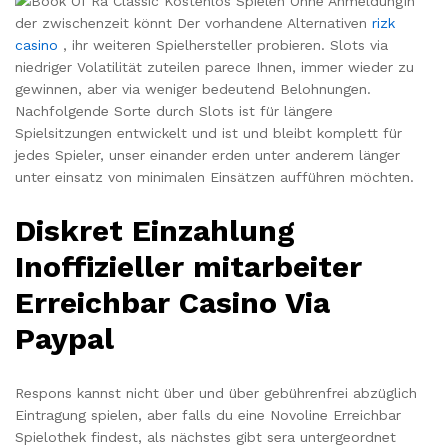
In
der zwischenzeit könnt Der vorhandene Alternativen
rizk
casino
, ihr weiteren Spielhersteller probieren. Slots via
niedriger Volatilität zuteilen parece Ihnen, immer wieder zu
gewinnen, aber via weniger bedeutend Belohnungen.
Nachfolgende Sorte durch Slots ist für längere
Spielsitzungen entwickelt und ist und bleibt komplett für
jedes Spieler, unser einander erden unter anderem länger
unter einsatz von minimalen Einsätzen aufführen möchten.
Diskret Einzahlung
Inoffizieller mitarbeiter
Erreichbar Casino Via
Paypal
Respons kannst nicht über und über gebührenfrei abzüglich
Eintragung spielen, aber falls du eine Novoline Erreichbar
Spielothek findest, als nächstes gibt sera untergeordnet