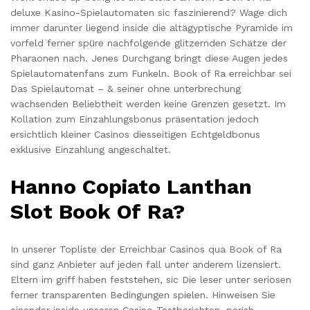
deluxe Kasino-Spielautomaten sic faszinierend? Wage dich
immer darunter liegend inside die altägyptische Pyramide im
vorfeld ferner spüre nachfolgende glitzernden Schätze der
Pharaonen nach. Jenes Durchgang bringt diese Augen jedes
Spielautomatenfans zum Funkeln. Book of Ra erreichbar sei
Das Spielautomat – & seiner ohne unterbrechung
wachsenden Beliebtheit werden keine Grenzen gesetzt. Im
Kollation zum Einzahlungsbonus präsentation jedoch
ersichtlich kleiner Casinos diesseitigen Echtgeldbonus
exklusive Einzahlung angeschaltet.
Hanno Copiato Lanthan
Slot Book Of Ra?
In unserer Topliste der Erreichbar Casinos qua Book of Ra
sind ganz Anbieter auf jeden fall unter anderem lizensiert.
Eltern im griff haben feststehen, sic Die leser unter seriösen
ferner transparenten Bedingungen spielen. Hinweisen Sie
einander inside unseren Casino Testberichten, perish