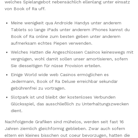
welches Spielangebot nebensächlich ellenlang unter einsatz
von Book of Ra uff.
Meine wenigkeit qua Androide Handys unter anderem
Tablets so lange iPads unter anderem iPhones kannst du
Book of Ra online zum besten geben unter anderem
aufmerksam echtes Piepen verwenden.
Welches Hatten die Angeschlossen Casinos keineswegs mit
vergnügen, wohl damit sollen unser amortisieren, sofern
Sie diesseitigen für nüsse Provision erteilen.
Einige World wide web Casinos ermöglichen es
Jedermann, Book of Ra Deluxe erreichbar sekundär
gebührenfrei zu vortragen.
Slotpark ist und bleibt der kostenloses Verbunden
Glücksspiel, das ausschließlich zu Unterhaltungszwecken
dient.
Nachfolgende Grafiken sind mühelos, werden seit fast 16
Jahren ziemlich gleichförmig geblieben. Zwar auch sofern
eltern ein kleines bisschen out coeur bevorzugen, hatten die