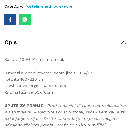
380
Category:
Posteljine jednokrevetne
quantity
Opis
Sastav: 100% Premium pamuk
Dimenzija jednokrevetne posteljine SET 4/1 :
-plahta 160×220 cm
-navlaka za jorgan 140×200 cm
-2 x jastučnice 50x70cm
UPUTE ZA PRANJE –
Prati u mašini ili ručno na maksimalno
40 stupnjeva. – Nemojte koristiti izbjeljivače i kemikalije za
uklanjanje mrlja. – Držite tamne boje što je više moguće
odvojeno tijekom pranja. -Može se sušiti u sušilici.