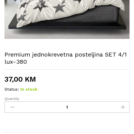
Premium jednokrevetna posteljina SET 4/1
lux-380
37,00
KM
Status:
In stock
Quantity
Premium
jednokrevetna
posteljina
SET
4/1
lux-