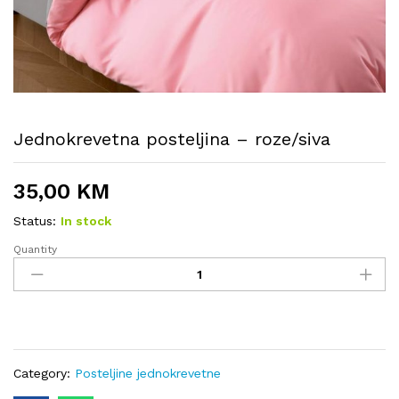
Jednokrevetna posteljina – roze/siva
35,00
KM
Status:
In stock
Quantity
Jednokrevetna
posteljina
-
roze/siva
quantity
Category:
Posteljine jednokrevetne