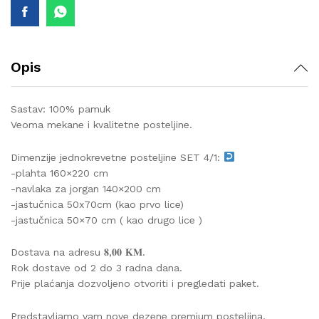
Opis
Sastav: 100% pamuk
Veoma mekane i kvalitetne posteljine.
Dimenzije jednokrevetne posteljine SET 4/1:
-plahta 160×220 cm
-navlaka za jorgan 140×200 cm
-jastučnica 50x70cm (kao prvo lice)
-jastučnica 50×70 cm ( kao drugo lice )
Dostava na adresu 𝟖,𝟎𝟎 𝐊𝐌.
Rok dostave od 2 do 3 radna dana.
Prije plaćanja dozvoljeno otvoriti i pregledati paket.
Predstavljamo vam nove dezene premium posteljina,