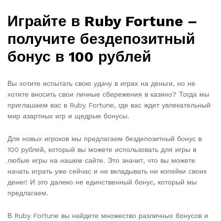
Играйте в Ruby Fortune –
получите бездепозитный
бонус в 100 рублей
Вы хотите испытать свою удачу в играх на деньги, но не
хотите вносить свои личные сбережения в казино? Тогда мы
приглашаем вас в Ruby Fortune, где вас ждет увлекательный
мир азартных игр и щедрые бонусы.
Для новых игроков мы предлагаем бездепозитный бонус в
100 рублей, который вы можете использовать для игры в
любые игры на нашем сайте. Это значит, что вы можете
начать играть уже сейчас и не вкладывать ни копейки своих
денег! И это далеко не единственный бонус, который мы
предлагаем.
В Ruby Fortune вы найдете множество различных бонусов и