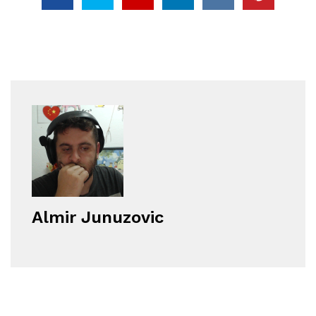
Almir Junuzovic