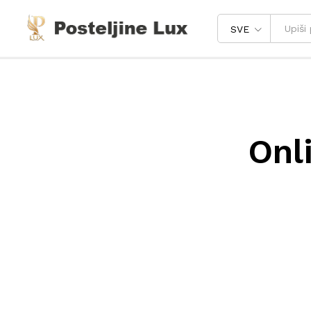
SVE
Onl