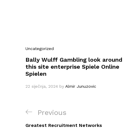
Uncategorized
Bally Wulff Gambling look around
this site enterprise Spiele Online
Spielen
22 siječnja, 2024
by
Almir Junuzovic
Navigacija
Previous
Previous
objava
Post
Greatest Recruitment Networks