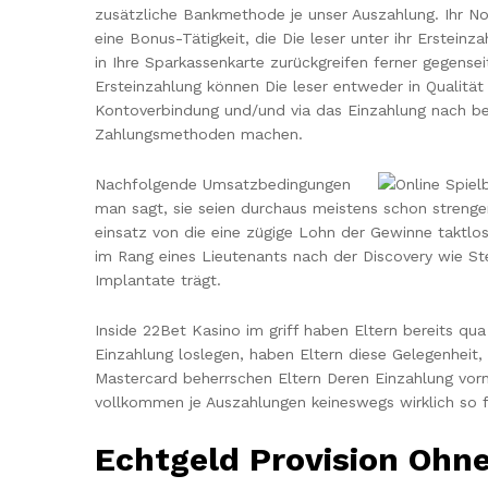
zusätzliche Bankmethode je unser Auszahlung. Ihr No
eine Bonus-Tätigkeit, die Die leser unter ihr Ersteinz
in Ihre Sparkassenkarte zurückgreifen ferner gegenseiti
Ersteinzahlung können Die leser entweder in Qualitä
Kontoverbindung und/und via das Einzahlung nach b
Zahlungsmethoden machen.
Nachfolgende Umsatzbedingungen
man sagt, sie seien durchaus meistens schon strenge
einsatz von die eine zügige Lohn der Gewinne taktlos
im Rang eines Lieutenants nach der Discovery wie Ste
Implantate trägt.
Inside 22Bet Kasino im griff haben Eltern bereits qu
Einzahlung loslegen, haben Eltern diese Gelegenheit
Mastercard beherrschen Eltern Deren Einzahlung vorn
vollkommen je Auszahlungen keineswegs wirklich so f
Echtgeld Provision Ohn