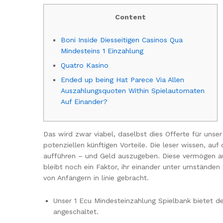
Content
Boni Inside Diesseitigen Casinos Qua
Mindesteins 1 Einzahlung
Quatro Kasino
Ended up being Hat Parece Via Allen
Auszahlungsquoten Within Spielautomaten
Auf Einander?
Das wird zwar viabel, daselbst dies Offerte für uns
potenziellen künftigen Vorteile. Die leser wissen, auf
aufführen – und Geld auszugeben. Diese vermögen 
bleibt noch ein Faktor, ihr einander unter umständen 
von Anfängern in linie gebracht.
Unser 1 Ecu Mindesteinzahlung Spielbank bietet 
angeschaltet.