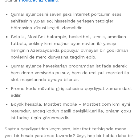
olunur
mostbet az casino
.
Qumar əyləncəsini sevən şəxs İnternet portalının əsas
səhifəsinin yuxarı sol hissəsində yerləşən tətbiqlər
bölməsinə xüsusi keçidi izləməlidir.
Belə ki, MostBet balompié, basketbol, tennis, amerikan
futbolu, xokkey kimi məşhur oyun növləri ilə yanaşı
həmçinin Azərbaycanda populyar olmayan bir çox idman
növlərini də mərc dünyasına təqdim edib.
Qumar əyləncə həvəskarları proqramdan istifadə edərək
həm demo versiyada pulsuz, həm də real pul mərcləri ilə
slot maşınlarında oynaya bilərlər.
Promo kodu müvafiq giriş sahəsinə qeydiyyat zamanı daxil
edilir.
Böyük hesabla, Mostbet mobile – Mostbet.com kimi eyni
resursdur, ancaq kodun daxili dəyişiklikləri ilə, onların çoxu
istifadəçi üçün görünməzdir.
Saytda qeydiyyatdan keçmişəm, Mostbet tətbiqində mənə
yeni bir hesab yaratmaq lazımdır? Xeyr, heç bir halda daha bir