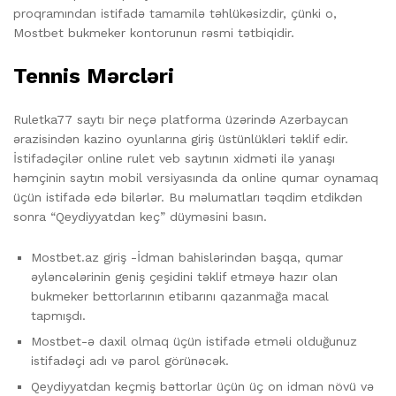
proqramından istifadə tamamilə təhlükəsizdir, çünki o,
Mostbet bukmeker kontorunun rəsmi tətbiqidir.
Tennis Mərcləri
Ruletka77 saytı bir neçə platforma üzərində Azərbaycan
ərazisindən kazino oyunlarına giriş üstünlükləri təklif edir.
İstifadəçilər online rulet veb saytının xidməti ilə yanaşı
həmçinin saytın mobil versiyasında da online qumar oynamaq
üçün istifadə edə bilərlər. Bu məlumatları təqdim etdikdən
sonra “Qeydiyyatdan keç” düyməsini basın.
Mostbet.az giriş -İdman bahislərindən başqa, qumar
əyləncələrinin geniş çeşidini təklif etməyə hazır olan
bukmeker bettorlarının etibarını qazanmağa macal
tapmışdı.
Mostbet-ə daxil olmaq üçün istifadə etməli olduğunuz
istifadəçi adı və parol görünəcək.
Qeydiyyatdan keçmiş bəttorlar üçün üç on idman növü və