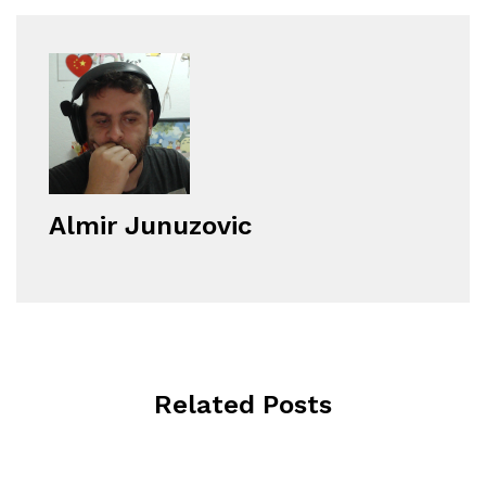
Almir Junuzovic
Related Posts