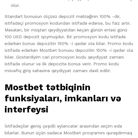
olur.
Standart bonusun ölçüsü depozit məbləğinin 100% -dir,
istifadəçi promosyon kodundan istifadə edərsə, bu faiz artır.
Məsələn, bir müştəri qeydiyyatdan keçən günün ertəsi günü
100 USD depozit qoymuşdur. Bir promosyon kodu istifadə
edərkən bonus depozitin 150% -i qədər ola bilər. Promo kodu
istifadə edərkən Mostbet bonusu depozitin 150% -i qədər ola
bilər. Göstərdiyim cari promosyon kodu qeydiyyat zamanı
istifadə olunur və ilk depozitə bonus verir. Promo kodu
müvafiq giriş sahəsinə qeydiyyat zamanı daxil edilir.
Mostbet tətbiqinin
funksiyaları, imkanları və
interfeysi
İstifadəçilər geniş çeşidli əyləncələr arasından seçim edə
bilərlər. Bunun üçün sadəcə Mostbet proqramını quraşdırmaq