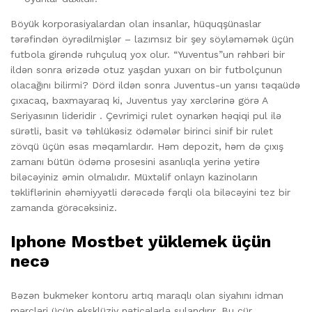
Böyük korporasiyalardan olan insanlar, hüquqşünaslar
tərəfindən öyrədilmişlər – lazımsız bir şey söyləməmək üçün
futbola girəndə ruhçuluq yox olur. “Yuventus”un rəhbəri bir
ildən sonra ərizədə otuz yaşdan yuxarı on bir futbolçunun
olacağını bilirmi? Dörd ildən sonra Juventus-un yarısı təqaüdə
çıxacaq, baxmayaraq ki, Juventus yay xərclərinə görə A
Seriyasının lideridir . Çevrimiçi rulet oynarkən həqiqi pul ilə
sürətli, basit və təhlükəsiz ödəmələr birinci sinif bir rulet
zövqü üçün əsas məqamlardır. Həm depozit, həm də çıxış
zamanı bütün ödəmə prosesini asanlıqla yerinə yetirə
biləcəyiniz əmin olmalıdır. Müxtəlif onlayn kazinoların
təkliflərinin əhəmiyyətli dərəcədə fərqli ola biləcəyini tez bir
zamanda görəcəksiniz.
Iphone Mostbet yüklemek üçün
necə
Bəzən bukmeker kontoru artıq maraqlı olan siyahını idman
mərcləri üçün eksklüziv nəticələrlə sulandırır. Bu cür