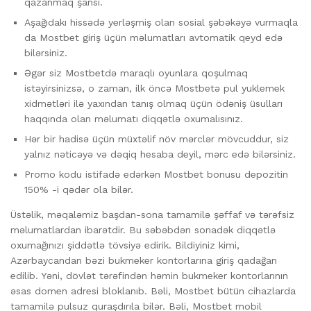
qazanmaq şansı.
Aşağıdakı hissədə yerləşmiş olan sosial şəbəkəyə vurmaqla
da Mostbet giriş üçün məlumatları avtomatik qeyd edə
bilərsiniz.
Əgər siz Mostbetdə maraqlı oyunlara qoşulmaq
istəyirsinizsə, o zaman, ilk öncə Mostbetə pul yuklemek
xidmətləri ilə yaxından tanış olmaq üçün ödəniş üsulları
haqqında olan məlumatı diqqətlə oxumalısınız.
Hər bir hadisə üçün müxtəlif növ mərclər mövcuddur, siz
yalnız nəticəyə və dəqiq hesaba deyil, mərc edə bilərsiniz.
Promo kodu istifadə edərkən Mostbet bonusu depozitin
150% -i qədər ola bilər.
Üstəlik, məqaləmiz başdan-sona tamamilə şəffaf və tərəfsiz
məlumatlardan ibarətdir. Bu səbəbdən sonadək diqqətlə
oxumağınızı şiddətlə tövsiyə edirik. Bildiyiniz kimi,
Azərbaycandan bəzi bukmeker kontorlarına giriş qadağan
edilib. Yəni, dövlət tərəfindən həmin bukmeker kontorlarının
əsas domen adresi bloklanıb. Bəli, Mostbet bütün cihazlarda
tamamilə pulsuz quraşdırıla bilər. Bəli, Mostbet mobil