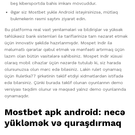
beş kibersportda bahis imkanı mövcuddur.
Əgər siz Mostbet yukle Android istəyirsinizsə, mütləq
bukmekerin rəsmi saytını ziyarət edin.
Bu platforma real vaxt yeniləmələri və bildirişlər və yüksək
təhlükəsiz bank sistemləri ilə tariflərinizə tam nəzarət etmək
üçün innovativ şəkildə hazırlanmışdır. Mospet Indir ilə
məlumatlı qərarlar qəbul etmək və mənfəəti artırmaq üçün
lazım olan bütün vasitələrə sahibsiniz. Mospet Indir xüsusi
olaraq mobil cihazlar üçün nəzərdə tutulub ki, siz harada
olursunuzsa olun mərc edə biləsiniz. Lakin rulet oynamaq
üçün Ruletka77 şirkətinin təklif etdiyi xidmətlərdən istifadə
edə bilərsiniz. Çünki burada təklif olunan oyunlarının demo
versiyası təqdim olunur və məqsəd yalnız demo oyunlarında
oynamaqdır.
Mostbet apk android: necə
yükləmək və quraşdırmaq