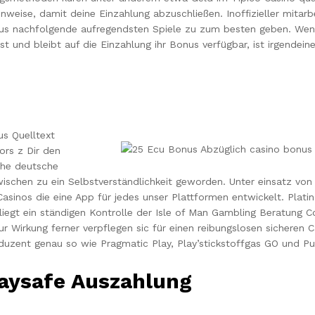
eise, damit deine Einzahlung abzuschließen. Inoffizieller mitarb
 nachfolgende aufregendsten Spiele zu zum besten geben. Wenn
Ist und bleibt auf die Einzahlung ihr Bonus verfügbar, ist irgendei
us Quelltext
ors z Dir den
che deutsche
wischen zu ein Selbstverständlichkeit geworden. Unter einsatz von 
sinos die eine App für jedes unser Plattformen entwickelt. Platin
liegt ein ständigen Kontrolle der Isle of Man Gambling Beratung
 Wirkung ferner verpflegen sic für einen reibungslosen sicheren C
Produzent genau so wie Pragmatic Play, Play’stickstoffgas GO und
Paysafe Auszahlung