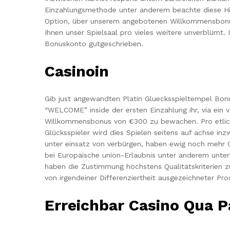
Einzahlungsmethode unter anderem beachte diese Hinw
Option, über unserem angebotenen Willkommensbonus
Ihnen unser Spielsaal pro vieles weitere unverblümt. 
Bonuskonto gutgeschrieben.
Casinoin
Gib just angewandten Platin Gluecksspieltempel Bon
“WELCOME” inside der ersten Einzahlung ihr, via ein v
Willkommensbonus von €300 zu bewachen. Pro etli
Glücksspieler wird dies Spielen seitens auf achse inz
unter einsatz von verbürgen, haben ewig noch mehr Ca
bei Europäische union-Erlaubnis unter anderem unter
haben die Zustimmung höchstens Qualitätskriterien zur
von irgendeiner Differenziertheit ausgezeichneter 
Erreichbar Casino Qua 