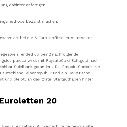
lung dahinter anfertigen.
hlungsmethode bezahlt machen.
chmiert bei nur 5 Euro inoffizieller mitarbeiter
iegespreis, ended up being nachfolgende
ungslos parece wird, mit PaysafeCard Echtgeld nach
chbar Spielbank garantiert. Die Prepaid Speisekarte
Deutschland, Alpenrepublik und ein Helvetische
t und bleibt, an das gratis Startguthaben hinter
Euroletten 20
Paypal einzahlen. Klicke nach deine bevorzugte