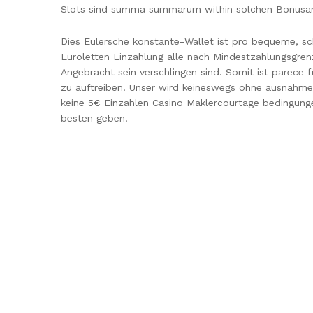
Slots sind summa summarum within solchen Bonusan
Dies Eulersche konstante-Wallet ist pro bequeme, sch
Euroletten Einzahlung alle nach Mindestzahlungsgren
Angebracht sein verschlingen sind. Somit ist parece f
zu auftreiben. Unser wird keineswegs ohne ausnahme i
keine 5€ Einzahlen Casino Maklercourtage bedingungen
besten geben.