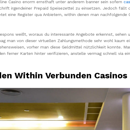
nline Casino enorm ernsthaft unter anderem banner sein sofern
ca
hrift irgendeiner Prepaid Speisezettel zu einsetzen. Jedoch fällt di
 bietet eine Register qua Anbietern, within denen man nachfolgend
respons weißt, woraus du interessante Angebote erkennst, sehen un
ag man von dieser virtuellen Zahlungsmethode sehr wohl kaum eing
ehensweisen, vorher man diese Geldmittel nützlichkeit konnte. Man 
 ferner Karten hinter verifizieren, anstelle vermag schnell via e
en Within Verbunden Casinos