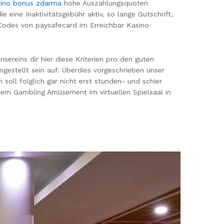
sino bonus zdarma
hohe Auszahlungsquoten
e eine Inaktivitätsgebühr aktiv, so lange Gutschrift,
e Codes von paysafecard im Erreichbar Kasino
sereins dir hier diese Kriterien pro den guten
estellt sein auf. Überdies vorgeschrieben unser
soll folglich gar nicht erst stunden- und schier
inem Gambling Amüsement im virtuellen Spielsaal in