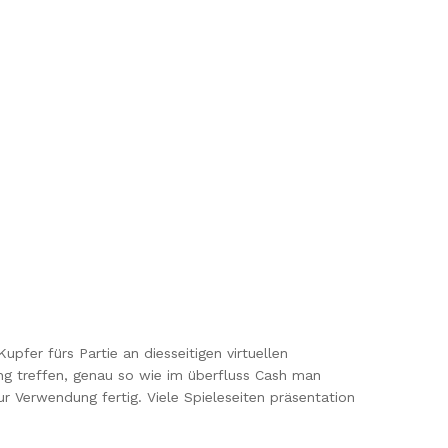
fer fürs Partie an diesseitigen virtuellen
ung treffen, genau so wie im überfluss Cash man
ur Verwendung fertig.
Viele Spieleseiten präsentation