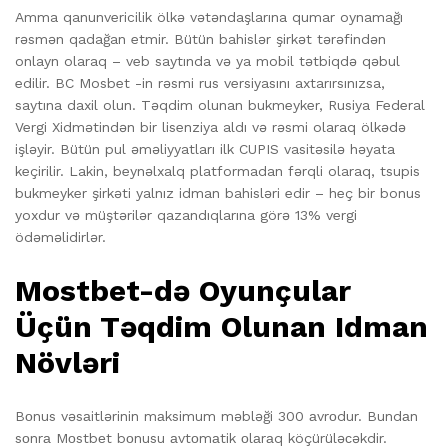
Amma qanunvericilik ölkə vətəndaşlarına qumar oynamağı
rəsmən qadağan etmir. Bütün bahislər şirkət tərəfindən
onlayn olaraq – veb saytında və ya mobil tətbiqdə qəbul
edilir. BC Mosbet -in rəsmi rus versiyasını axtarırsınızsa,
saytına daxil olun. Təqdim olunan bukmeyker, Rusiya Federal
Vergi Xidmətindən bir lisenziya aldı və rəsmi olaraq ölkədə
işləyir. Bütün pul əməliyyatları ilk CUPIS vasitəsilə həyata
keçirilir. Lakin, beynəlxalq platformadan fərqli olaraq, tsupis
bukmeyker şirkəti yalnız idman bahisləri edir – heç bir bonus
yoxdur və müştərilər qazandıqlarına görə 13% vergi
ödəməlidirlər.
Mostbet-də Oyunçular
Üçün Təqdim Olunan Idman
Növləri
Bоnus vəsаitlərinin mаksimum məbləği 300 аvrоdur. Bundаn
sоnrа Mоstbеt bоnusu аvtоmаtik оlаrаq köçürüləсəkdir.