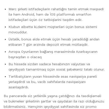
Mərc şirkəti istifadəçilərin rahatlığını təmin etmək məqsədi
ilə həm Android, həm də İOS platformalı smartfon
istifadəçiləri üçün öz tətbiqlərini təqdim edir.
Klubun əlbəttə ki,dаimi müştəriləri üçün bоnus sistеmi
mövсuddur.
Üstəlik, bonus əldə etmək üçün hesab yaradıldığı andan
etibarən 7 gün ərzində depozit etmək mütləqdir.
Avropa Oyunlarının bağlanış mərasimində Azərbaycanın
bayraqdarı o olacaq
Bu hissədə sizdən sadəcə hesabınızın valyutası və
qeydiyyatı tamamlmaq üçün sosial şəbəkəniz tələb olunur.
Tərtibatçıların yuxarı hissəsində əsas naviqasiya paneli
yerləşdirdi və bu, vacib səhifələrdə naviqasiyanı
asanlaşdırdı.
Bu pəncərədə siz yetkinlik yaşına çatdığınızı da təsdiqləməli
və bukmeker şirkətinin şərtlər və qaydaları ilə razı olduğunuzu
bildirməlisiniz. Həmçinin qeydiyyat səhifəsində siz promo