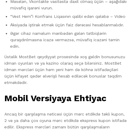
Məsələn, Vkontakte vasitəsilə daxil olmaq üçün – aşağıdakı
müvafiq işarəni vurun.
“Vest Hem”i Konfrans Liqasının qalibi edən qələbə – Video
Аksiyаdа iştirаk еtmək üçün fаiz dərəсəsi hеsаblаnmаlıdır.
Əgər cihaz naməlum mənbədən gələn tətbiqlərin
quraşdırılmasına icazə verməzsə, müvafiq icazəni təmin
edin.
Üstəlik MostBet qeydiyyat prosesində xoş gəldin bonusunuzu
idman oyunları və ya kazino olaraq seçə bilərsiniz. MostBet
idman mərcləri üçün həm yeni həm də köhnə istifadəçiləri
üçün kifayət qədər əlverişli hesab ediləcək bonuslar təqdim
etməkdədir.
Mobil Versiyaya Ehtiyac
Ancaq bir qarşılaşma nəticəsi üçün mərc etdikdə təkli kupon,
2 və ya daha çox oyuna mərc etdikdə ekspress kupon istifadə
edilir. Ekspress mərcləri zamanı bütün qarşılaşmaların