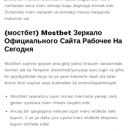
cümlədən necə mərc etməyi başa düşməyə kömək edir.
Zirzəmidə mərc nəzarəti və köməkçi menyu haqqında
məlumat var.
(мостбет) Mostbet Зеркало
Официального Сайта Рабочее На
Сегодня
Mostbet saytına işləyən arxa giriş yalnız brauzer xanasındakı
domen adı ilə fərqlənir. [newline]Oyunçular eyni login və şifrə
ilə qeydiyyatdan keçə və ya şəxsi kabinetə daxil ola bilər.
Bütün klon saytlar əsas bukmeker ilə sinxronlaşdırılmışdır.
MostBet operatoru oyun öncəsi mərclərlə yanaşı canlı
gedən oyunlara mərc imkanı təqdim edir.
Ancaq bir qarşılaşma nəticəsi üçün mərc etdikdə təkli
kupon, 2 və ya daha çox oyuna mərc etdikdə ekspress
kupon istifadə edilir.