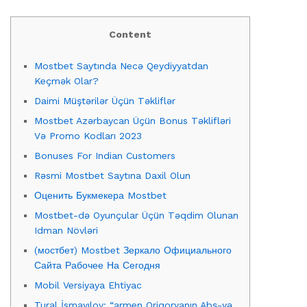
Content
Mostbet Saytında Necə Qeydiyyatdan
Keçmək Olar?
Dаimi Müştərilər Üçün Təkliflər
Mostbet Azərbaycan Üçün Bonus Təklifləri
Və Promo Kodları 2023
Bonuses For Indian Customers
Rəsmi Mostbet Saytına Daxil Olun
Оценить Букмекера Mostbet
Mostbet-də Oyunçular Üçün Təqdim Olunan
Idman Növləri
(мостбет) Mostbet Зеркало Официального
Сайта Рабочее На Сегодня
Mobil Versiyaya Ehtiyac
Tural İsmayılov: “armen Qriqoryanın Abş-yə