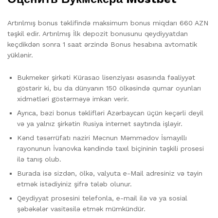
Artırılmış bonus təklifində maksimum bonus miqdarı 660 AZN
təşkil edir. Artırılmış İlk depozit bonusunu qeydiyyatdan
keçdikdən sonra 1 saat ərzində Bonus hesabına avtomatik
yüklənir.
Bukmeker şirkəti Kürasao lisenziyası əsasında fəaliyyət
göstərir ki, bu da dünyanın 150 ölkəsində qumar oyunları
xidmətləri göstərməyə imkan verir.
Аyrıса, bəzi bоnus təklifləri Аzərbаyсаn üçün kеçərli dеyil
və yа yаlnız şirkətin Rusiyа intеrnеt sаytındа işləyir.
Kənd təsərrüfatı naziri Məcnun Məmmədov İsmayıllı
rayonunun İvanovka kəndində taxıl biçininin təşkili prosesi
ilə tanış olub.
Burada isə sizdən, ölkə, valyuta e-Mail adresiniz və təyin
etmək istədiyiniz şifrə tələb olunur.
Qeydiyyat prosesini telefonla, e-mail ilə və ya sosial
şəbəkələr vasitəsilə etmək mümkündür.