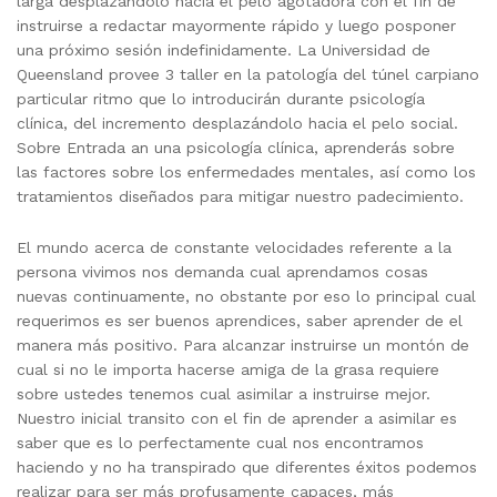
larga desplazándolo hacia el pelo agotadora con el fin de
instruirse a redactar mayormente rápido y luego posponer
una próximo sesión indefinidamente. La Universidad de
Queensland provee 3 taller en la patologí­a del túnel carpiano
particular ritmo que lo introducirán durante psicología
clínica, del incremento desplazándolo hacia el pelo social.
Sobre Entrada an una psicología clínica, aprenderás sobre
las factores sobre los enfermedades mentales, así como los
tratamientos diseñados para mitigar nuestro padecimiento.
El mundo acerca de constante velocidades referente a la
persona vivimos nos demanda cual aprendamos cosas
nuevas continuamente, no obstante por eso lo principal cual
requerimos es ser buenos aprendices, saber aprender de el
manera más positivo. Para alcanzar instruirse un montón de
cual si no le importa hacerse amiga de la grasa requiere
sobre ustedes tenemos cual asimilar a instruirse mejor.
Nuestro inicial transito con el fin de aprender a asimilar es
saber que es lo perfectamente cual nos encontramos
haciendo y no ha transpirado que diferentes éxitos podemos
realizar para ser más profusamente capaces, más