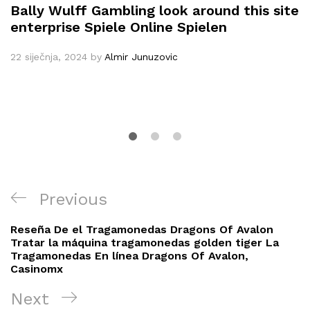
Bally Wulff Gambling look around this site
enterprise Spiele Online Spielen
22 siječnja, 2024
by
Almir Junuzovic
Navigacija
Previous
Previous
objava
Post
Reseña De el Tragamonedas Dragons Of Avalon
Tratar la máquina tragamonedas golden tiger La
Tragamonedas En línea Dragons Of Avalon,
Casinomx
Next
Next