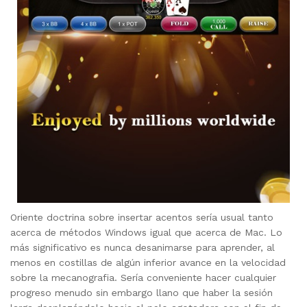
Oriente doctrina sobre insertar acentos serí­a usual tanto
acerca de métodos Windows igual que acerca de Mac. Lo
más significativo es nunca desanimarse para aprender, al
menos en costillas de algún inferior avance en la velocidad
sobre la mecanografia. Serí­a conveniente hacer cualquier
progreso menudo sin embargo llano que haber la sesión