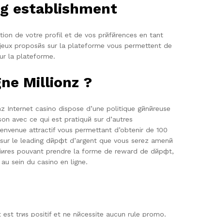
ng establishment
ion de votre profil et de vos prйfйrences en tant
0 jeux proposйs sur la plateforme vous permettent de
ur la plateforme.
ne Millionz ?
onz Internet casino dispose d’une politique gйnйreuse
on avec ce qui est pratiquй sur d’autres
ienvenue attractif vous permettant d’obtenir de 100
e sur le leading dйpфt d’argent que vous serez amenй
йguliиres pouvant prendre la forme de reward de dйpфt,
au sein du casino en ligne.
t est trиs positif et ne nйcessite aucun rule promo.