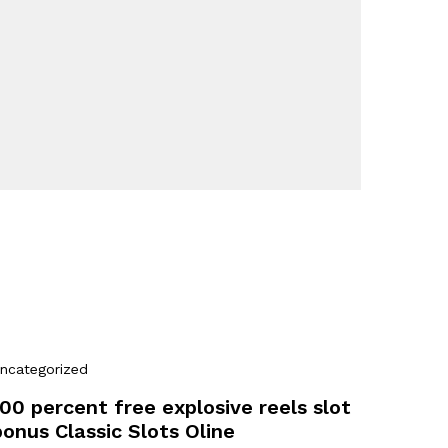
ncategorized
100 percent free explosive reels slot
bonus Classic Slots Oline