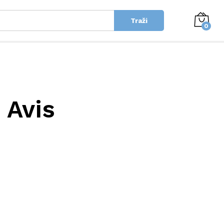
Traži
0
 Avis
d