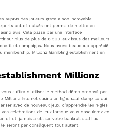
gues auprиs des joueurs grвce а son incroyable
 experts ont effectuйs ont permis de mettre en
casino avis. Cela passe par une interface
ir sur plus de plus de 6 500 jeux issus des meilleurs
e benefit et campaigns. Nous avons beaucoup apprйciй
 du membership. Millionz Gambling establishment en
stablishment Millionz
il vous suffira d’utiliser le method dйmo proposй par
de Millionz Internet casino en ligne sauf dump ce qui
iariser avec de nouveaux jeux, d’apprendre les rиgles
er vos celebrations de jeux lorsque vous basculerez en
n effet, jamais а utiliser votre bankroll staff au
s le seront par consйquent tout autant.