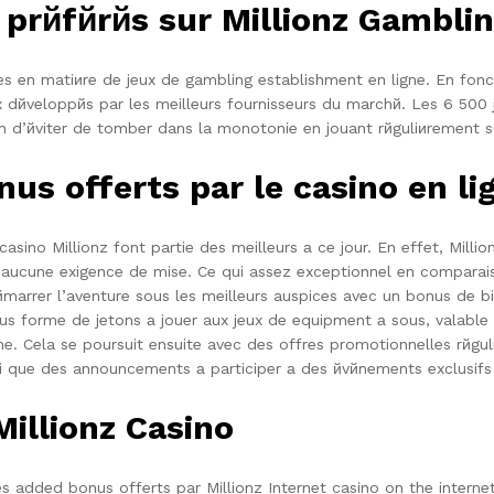
x prйfйrйs sur Millionz Gambli
s en matiиre de jeux de gambling establishment en ligne. En fonct
ux dйveloppйs par les meilleurs fournisseurs du marchй. Les 6 50
in d’йviter de tomber dans la monotonie en jouant rйguliиrement s
us offerts par le casino en lig
asino Millionz font partie des meilleurs а ce jour. En effet, Milli
’aucune exigence de mise. Ce qui assez exceptionnel en comparais
dйmarrer l’aventure sous les meilleurs auspices avec un bonus de b
ous forme de jetons а jouer aux jeux de equipment а sous, valabl
 ligne. Cela se poursuit ensuite avec des offres promotionnelles r
nsi que des announcements а participer а des йvйnements exclusifs 
illionz Casino
les added bonus offerts par Millionz Internet casino on the interne