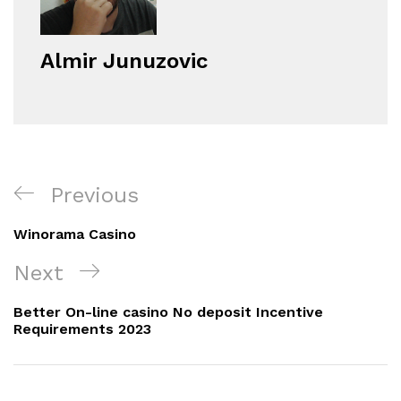
Almir Junuzovic
Navigacija
Previous
Previous
objava
Post
Winorama Casino
Next
Next
Post
Better On-line casino No deposit Incentive
Requirements 2023