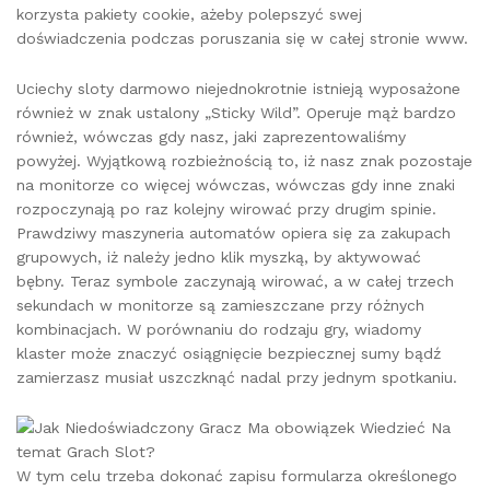
korzysta pakiety cookie, ażeby polepszyć swej
doświadczenia podczas poruszania się w całej stronie www.
Uciechy sloty darmowo niejednokrotnie istnieją wyposażone
również w znak ustalony „Sticky Wild”. Operuje mąż bardzo
również, wówczas gdy nasz, jaki zaprezentowaliśmy
powyżej. Wyjątkową rozbieżnością to, iż nasz znak pozostaje
na monitorze co więcej wówczas, wówczas gdy inne znaki
rozpoczynają po raz kolejny wirować przy drugim spinie.
Prawdziwy maszyneria automatów opiera się za zakupach
grupowych, iż należy jedno klik myszką, by aktywować
bębny. Teraz symbole zaczynają wirować, a w całej trzech
sekundach w monitorze są zamieszczane przy różnych
kombinacjach. W porównaniu do rodzaju gry, wiadomy
klaster może znaczyć osiągnięcie bezpiecznej sumy bądź
zamierzasz musiał uszczknąć nadal przy jednym spotkaniu.
W tym celu trzeba dokonać zapisu formularza określonego