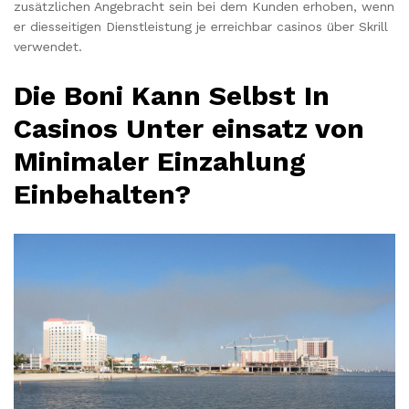
zusätzlichen Angebracht sein bei dem Kunden erhoben, wenn
er diesseitigen Dienstleistung je erreichbar casinos über Skrill
verwendet.
Die Boni Kann Selbst In
Casinos Unter einsatz von
Minimaler Einzahlung
Einbehalten?