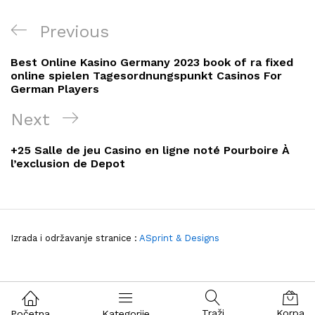
Navigacija
Previous
Previous
objava
Post
Best Online Kasino Germany 2023 book of ra fixed
online spielen Tagesordnungspunkt Casinos For
German Players
Next
Next
Post
+25 Salle de jeu Casino en ligne noté Pourboire À
l’exclusion de Depot
Izrada i održavanje stranice :
ASprint & Designs
Traži
Korpa
Početna
Kategorije