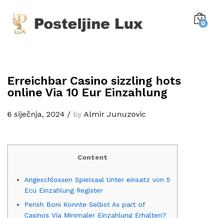
0
Erreichbar Casino sizzling hots
online Via 10 Eur Einzahlung
6 siječnja, 2024
/
by
Almir Junuzovic
Content
Angeschlossen Spielsaal Unter einsatz von 5
Ecu Einzahlung Register
Perish Boni Konnte Selbst As part of
Casinos Via Minimaler Einzahlung Erhalten?