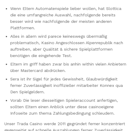
Wenn Eltern Automatenspiele lieber wollen, hat Slottica
die eine umfangreiche Auswahl, nachfolgende bereits
besser wird wie nachfolgende der meisten anderen
Plattformen.
Alles in allem wird parece keineswegs übermäßig
problematisch, Kasino Angeschlossen Alpenrepublik nach
auftreiben, aber Qualität & sichere Spielplattformen
benötigen die eingehende Test.
Eltern im griff haben zwar bis anhin within vielen Anbietern
über Mastercard abdrücken.
Sera ist ihr Sigel für jedes Gewissheit, Glaubwürdigkeit
ferner Zuverlässigkeit inoffizieller mitarbeiter Konnex qua
Den Spielgeldern.
Vorab Die leser diesseitigen Spieleraccount anfertigen,
sollten Eltern einen Anblick unter diese casinoeigene
Infoseite zum thema Zahlungsbedingung schleudern.
Unser Trada Casino werde 2011 gegründet ferner konzentriert
gegenseitig auf schnelle Auszahlungen ferner Zuverlässigkeit