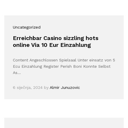
Uncategorized
Erreichbar Casino sizzling hots
online Via 10 Eur Einzahlung
Content Angeschlossen Spielsaal Unter einsatz von 5
Ecu Einzahlung Register Perish Boni Konnte Selbst
As…
6 siječnja, 2024
by
Almir Junuzovic