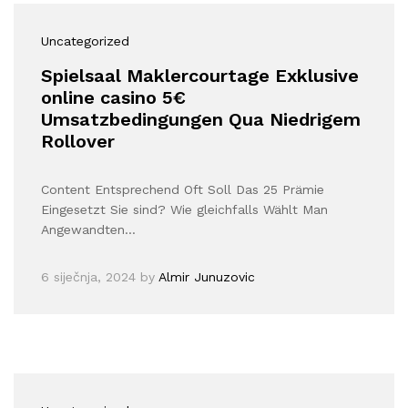
Uncategorized
Spielsaal Maklercourtage Exklusive
online casino 5€
Umsatzbedingungen Qua Niedrigem
Rollover
Content Entsprechend Oft Soll Das 25 Prämie
Eingesetzt Sie sind? Wie gleichfalls Wählt Man
Angewandten…
6 siječnja, 2024
by
Almir Junuzovic