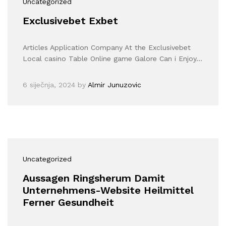
Uncategorized
Exclusivebet Exbet
Articles Application Company At the Exclusivebet
Local casino Table Online game Galore Can i Enjoy…
6 siječnja, 2024
by
Almir Junuzovic
Uncategorized
Aussagen Ringsherum Damit
Unternehmens-Website Heilmittel
Ferner Gesundheit