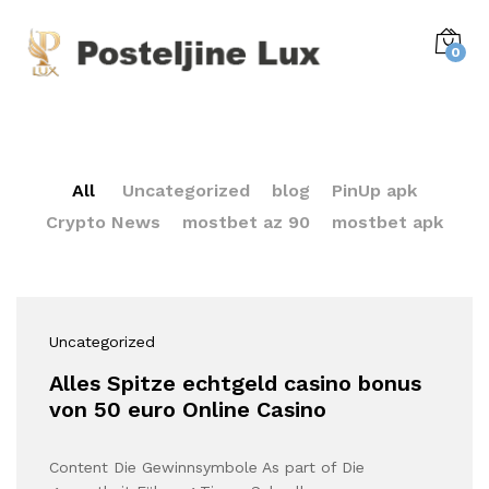
0
All
Uncategorized
blog
PinUp apk
Crypto News
mostbet az 90
mostbet apk
Uncategorized
Alles Spitze echtgeld casino bonus
von 50 euro Online Casino
Content Die Gewinnsymbole As part of Die