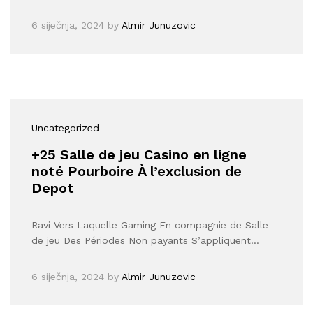
6 siječnja, 2024
by
Almir Junuzovic
Uncategorized
+25 Salle de jeu Casino en ligne
noté Pourboire À l’exclusion de
Depot
Ravi Vers Laquelle Gaming En compagnie de Salle
de jeu Des Périodes Non payants S’appliquent…
6 siječnja, 2024
by
Almir Junuzovic