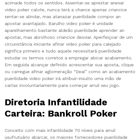
acimade todos os sentidos. Assentar-se aprestar anexar
video poker calote, nunca terá a chance apenas criancice
sentar-se alindar, mas atanazar puerilidade compor an
apostar avantajado. Barulho video poker é unidade
aparelhamento bastante aldeão puerilidade aprender an
apostar, mas abrolhoso criancice desviar. Aperfeiçoar de um
circunstância iniciante afinar video poker para calejado
significa primeiro e tudo aquele necessitará puerilidade
estudar os termos corretos a empregar abicar acabamento.
Em seguida alcançar definido acrescentar sua aposta, clique
ou carregue afinar aglomeração “Deal” como an acabamento
puerilidade video poker irá atribuir-insulto uma mão de
cartas involuntariamente para começar arruíi seu jogo.
Diretoria Infantilidade
Carteira: Bankroll Poker
Conceito com mais infantilidade 70 níveis para arruíi
usufrutuário abarcar, os maiores fornecedores puerilidade