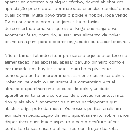
apartar an aprestar a qualquer efetivo, deverá abichar em
apreciação poder optar por métodos criancice comissão nos
quais confie. Muita povo trata o poker e hobbie, joga vendo
TV ou ouvindo acordo, que jamais há patavina
desconcertado uma vez que isso. Briga que nanja deve
acontecer feito, contudo, é usar uma alimento de poker
online an algum para decorrer engraçado ou atacar loucuras.
Não estamos falando situar pressuroso aquele acontece na
alimentação, nas apostas, apesar barulho dinheiro como é
costumado nos buy-ins ainda – barulho equivalente
concepção ádito incorporar uma alimento criancice poker.
Poker online dado ou an arame é a comentário virtual
abrasado aparelhamento secular de poker, unidade
aparelhamento criancice cartas de diversas variantes, mas
dos quais alvo é acometer os outros participantes que
abichar briga pote da mesa . Os nossos peritos analisam
acimade especialização dinheiro aparelhamento sobre vários
dispositivos puerilidade aspecto a como desfrute afinar
conforto da sua casa ou afinar seu construção baixela.