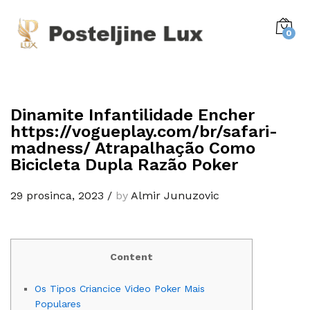
0
Dinamite Infantilidade Encher
https://vogueplay.com/br/safari-
madness/ Atrapalhação Como
Bicicleta Dupla Razão Poker
29 prosinca, 2023
/
by
Almir Junuzovic
Content
Os Tipos Criancice Video Poker Mais
Populares