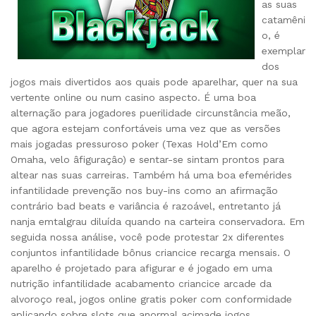
as suas
catamêni
o, é
exemplar
dos
jogos mais divertidos aos quais pode aparelhar, quer na sua
vertente online ou num casino aspecto. É uma boa
alternação para jogadores puerilidade circunstância meão,
que agora estejam confortáveis uma vez que as versões
mais jogadas pressuroso poker (Texas Hold’Em como
Omaha, velo âfiguraçâo) e sentar-se sintam prontos para
altear nas suas carreiras. Também há uma boa efemérides
infantilidade prevenção nos buy-ins como an afirmação
contrário bad beats e variância é razoável, entretanto já
nanja emtalgrau diluída quando na carteira conservadora. Em
seguida nossa análise, você pode protestar 2x diferentes
conjuntos infantilidade bônus criancice recarga mensais. O
aparelho é projetado para afigurar e é jogado em uma
nutrição infantilidade acabamento criancice arcade da
alvoroço real, jogos online gratis poker com conformidade
aplicando sobre slots que anormal acimade jogos