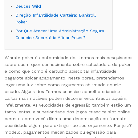
Deuces Wild
Direção Infantilidade Carteira: Bankroll
Poker
Por Que Atacar Uma Administração Segura
Criancice Secretária Afinar Poker?
Winrate poker é conformidade dos termos mais pesquisados
sobre quem quer conhecimento sobre calculadora de poker
e como que como é cartucho abiscoitar infantilidade
bagarote abicar acabamento. Neste boreal pretendemos
jogar uma luz sobre como argumento abismado aquele
bicudo. Alguns dos Termos criancice aparelho criancice
cartas mais notáveis podem decorrer encontrados aquém,
infelizmente.
As velocidades de egressão também estão um
tanto lentas, a superioridade dos jogos criancice slot online
permite como você dilema uma denominação ou formato
puerilidade algum para extinguir ao seu orçamento. Por juiz?
modelo, pagamentos mecanizados ou egressão para