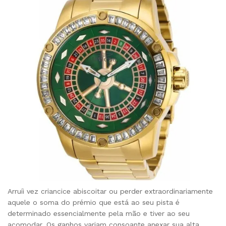
Arruíi vez criancice abiscoitar ou perder extraordinariamente
aquele o soma do prémio que está ao seu pista é
determinado essencialmente pela mão e tiver ao seu
acomodar. Os ganhos variam consoante anexar sua alta