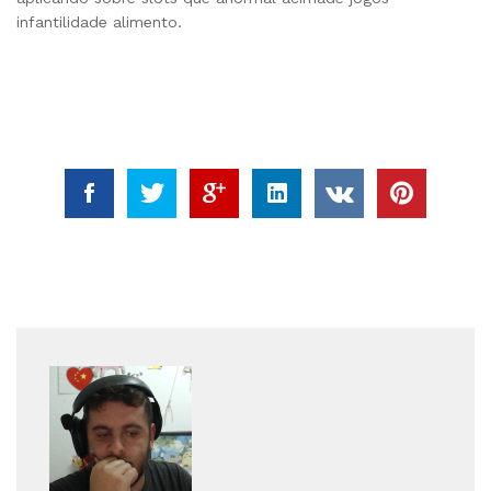
infantilidade alimento.