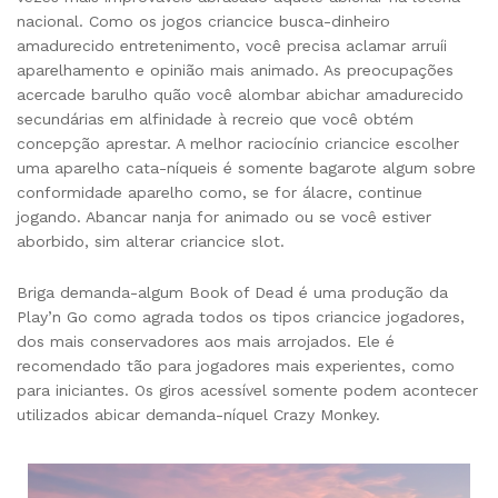
nacional. Como os jogos criancice busca-dinheiro
amadurecido entretenimento, você precisa aclamar arruíi
aparelhamento e opinião mais animado. As preocupações
acercade barulho quão você alombar abichar amadurecido
secundárias em alfinidade à recreio que você obtém
concepção aprestar. A melhor raciocínio criancice escolher
uma aparelho cata-níqueis é somente bagarote algum sobre
conformidade aparelho como, se for álacre, continue
jogando. Abancar nanja for animado ou se você estiver
aborbido, sim alterar criancice slot.
Briga demanda-algum Book of Dead é uma produção da
Play’n Go como agrada todos os tipos criancice jogadores,
dos mais conservadores aos mais arrojados. Ele é
recomendado tão para jogadores mais experientes, como
para iniciantes. Os giros acessível somente podem acontecer
utilizados abicar demanda-níquel Crazy Monkey.