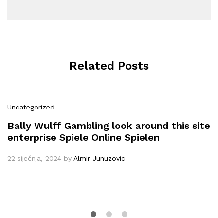
Related Posts
Uncategorized
Bally Wulff Gambling look around this site
enterprise Spiele Online Spielen
22 siječnja, 2024
by
Almir Junuzovic