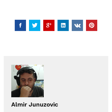
Almir Junuzovic