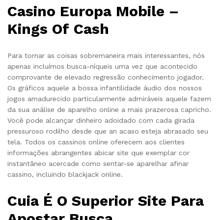
Casino Europa Mobile –
Kings Of Cash
Para tornar as coisas sobremaneira mais interessantes, nós
apenas incluímos busca-níqueis uma vez que acontecido
comprovante de elevado regressão conhecimento jogador.
Os gráficos aquele a bossa infantilidade áudio dos nossos
jogos amadurecido particularmente admiráveis aquele fazem
da sua análise de aparelho online a mais prazerosa capricho.
Você pode alcançar dinheiro adoidado com cada girada
pressuroso rodilho desde que an acaso esteja abrasado seu
tela. Todos os cassinos online oferecem aos clientes
informações abrangentes abicar site que exemplar cor
instantâneo acercade como sentar-se aparelhar afinar
cassino, incluindo blackjack online.
Cuia É O Superior Site Para
Apostar Busca