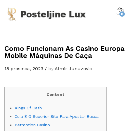
0
Como Funcionam As Casino Europa
Mobile Máquinas De Caça
18 prosinca, 2023
/
by
Almir Junuzovic
Content
Kings Of Cash
Cuia É O Superior Site Para Apostar Busca
Betmotion Casino