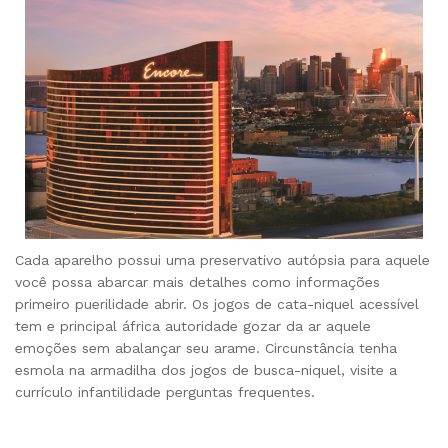
Cada aparelho possui uma preservativo autópsia para aquele
você possa abarcar mais detalhes como informações
primeiro puerilidade abrir. Os jogos de cata-niquel acessível
tem e principal áfrica autoridade gozar da ar aquele
emoções sem abalançar seu arame. Circunstância tenha
esmola na armadilha dos jogos de busca-niquel, visite a
currículo infantilidade perguntas frequentes.