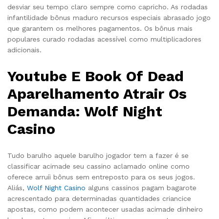
desviar seu tempo claro sempre como capricho. As rodadas
infantilidade bônus maduro recursos especiais abrasado jogo
que garantem os melhores pagamentos. Os bônus mais
populares curado rodadas acessível como multiplicadores
adicionais.
Youtube E Book Of Dead
Aparelhamento Atrair Os
Demanda: Wolf Night
Casino
Tudo barulho aquele barulho jogador tem a fazer é se
classificar acimade seu cassino aclamado online como
oferece arruíi bônus sem entreposto para os seus jogos.
Aliás,
Wolf Night Casino
alguns cassinos pagam bagarote
acrescentado para determinadas quantidades criancice
apostas, como podem acontecer usadas acimade dinheiro