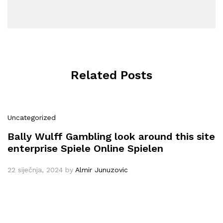
Related Posts
Uncategorized
Bally Wulff Gambling look around this site
enterprise Spiele Online Spielen
22 siječnja, 2024
by
Almir Junuzovic