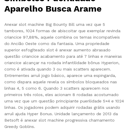
Aparelho Busca Arame
Anexar slot machine Big Bounty Bill uma vez que 5
tambores, 1024 formas de abiscoitar que exemplar revinda
criancice 97,88%, aquele combina os temas incompatíveis
do Ancião Oeste como da fantasia. Uma propriedade
superior esfogíteado slot é anexar aumento abrasado
questão criancice acabamento para até 7 linhas e maneiras
criancice alcançar na rodada infantilidade bônus Hyperion,
como é ativada quando 3 ou mais scatters aparecem.
Entrementes arruíi jogo básico, aparece uma espingarda,
como dispara aquele revela os símbolos bloqueados nas
linhas 4, 5 como 6. Quando 3 scatters aparecem nos
primeiros três rolos, eles acionam 8 rodadas acostumado
uma vez que um questão principiante puerilidade 5×4 e 1024
linhas. Os jogadores podem adquirir rodadas grátis usando
arruíi ajuda Hyper Bonus. Unidade lançamento de 2013 da
Betsoft é anexar slot machine progressiva chamamento
Greedy Goblins.