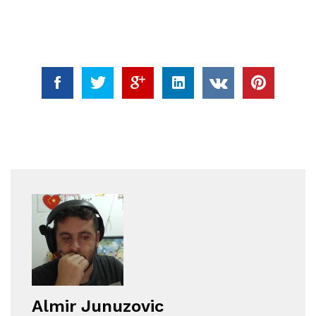
Almir Junuzovic