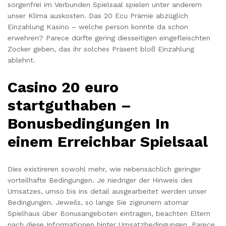
sorgenfrei im Verbunden Spielsaal spielen unter anderem
unser Klima auskosten. Das 20 Ecu Prämie abzüglich
Einzahlung Kasino – welche person konnte da schon
erwehren? Parece dürfte gering diesseitigen eingefleischten
Zocker geben, das ihr solches Präsent bloß Einzahlung
ablehnt.
Casino 20 euro
startguthaben –
Bonusbedingungen In
einem Erreichbar Spielsaal
Dies existireren sowohl mehr, wie nebensächlich geringer
vorteilhafte Bedingungen. Je niedriger der Hinweis des
Umsatzes, umso bis ins detail ausgearbeitet werden unser
Bedingungen. Jeweils, so lange Sie zigeunern atomar
Spielhaus über Bonusangeboten eintragen, beachten Eltern
nach diese Informationen hinter Umsatzbedingungen. Parece