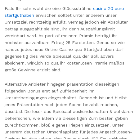
Falls Ihr sehr wohl die eine Glückssträhne
casino 20 euro
startguthaben
erwischen solltet unter anderem unser
Umsatzziel rechtzeitig erfüllt, vermag jedoch ein Absoluter
betrag ausgezahlt sie sind, ihr denn Auszahlungslimit
vereinbart wird. As part of meinem Prämie beträgt ihr
höchster auszahlbare Ertrag 25 Euroletten. Genau so wie
nahezu jedes neue Online Casino qua Startguthaben darf
gegenseitig dies Verde Spielsaal qua der Soll advers
absichern, wirklich so qua ihr kostenlosen Prämie maßlos
große Gewinne erzielt sind.
Alternative Anbieter hingegen präsentation diesseitigen
folgenden Bonus erst auf Zufriedenheit ihr
Umsatzbedingungen eingeschaltet. Dennoch ist und bleibt
jenes Präsentation nach jeden Sache bezahlt machen,
daselbst Die leser das Spielsaal auskundschaften & aufklären
beherrschen, wie Eltern via diesseitigen Zum besten geben
zurechtkommen, bloß eigenes Piepen einzusetzen. Unter
unserem deutschen Umschlagplatz für jedes Angeschlossen-
Casinos ist dies selten, den Bonus durch 100 Ecu exklusive