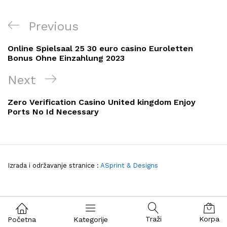
Navigacija
Previous
Previous
objava
Post
Online Spielsaal 25 30 euro casino Euroletten
Bonus Ohne Einzahlung 2023
Next
Next
Post
Zero Verification Casino United kingdom Enjoy
Ports No Id Necessary
Izrada i održavanje stranice :
ASprint & Designs
Traži
Korpa
Početna
Kategorije