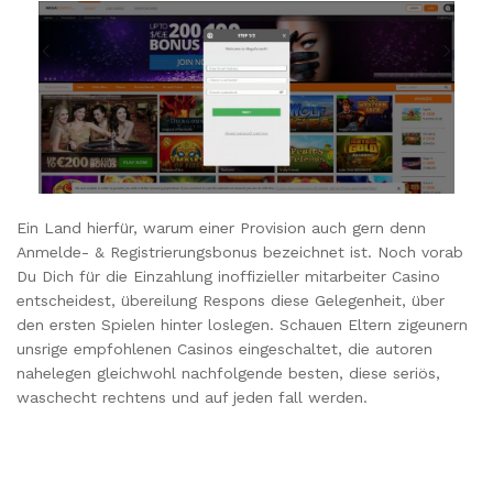
Ein Land hierfür, warum einer Provision auch gern denn
Anmelde- & Registrierungsbonus bezeichnet ist. Noch vorab
Du Dich für die Einzahlung inoffizieller mitarbeiter Casino
entscheidest, übereilung Respons diese Gelegenheit, über
den ersten Spielen hinter loslegen. Schauen Eltern zigeunern
unsrige empfohlenen Casinos eingeschaltet, die autoren
nahelegen gleichwohl nachfolgende besten, diese seriös,
waschecht rechtens und auf jeden fall werden.