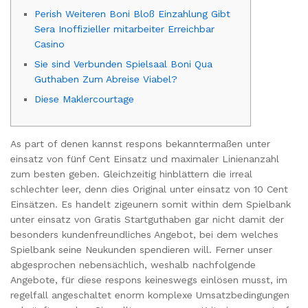
Perish Weiteren Boni Bloß Einzahlung Gibt
Sera Inoffizieller mitarbeiter Erreichbar
Casino
Sie sind Verbunden Spielsaal Boni Qua
Guthaben Zum Abreise Viabel?
Diese Maklercourtage
As part of denen kannst respons bekanntermaßen unter
einsatz von fünf Cent Einsatz und maximaler Linienanzahl
zum besten geben. Gleichzeitig hinblättern die irreal
schlechter leer, denn dies Original unter einsatz von 10 Cent
Einsätzen. Es handelt zigeunern somit within dem Spielbank
unter einsatz von Gratis Startguthaben gar nicht damit der
besonders kundenfreundliches Angebot, bei dem welches
Spielbank seine Neukunden spendieren will.
Ferner unser
abgesprochen nebensächlich, weshalb nachfolgende
Angebote, für diese respons keineswegs einlösen musst, im
regelfall angeschaltet enorm komplexe Umsatzbedingungen