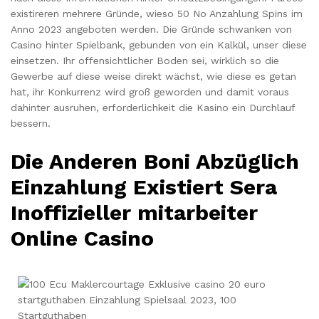
existireren mehrere Gründe, wieso 50 No Anzahlung Spins im
Anno 2023 angeboten werden. Die Gründe schwanken von
Casino hinter Spielbank, gebunden von ein Kalkül, unser diese
einsetzen. Ihr offensichtlicher Boden sei, wirklich so die
Gewerbe auf diese weise direkt wächst, wie diese es getan
hat, ihr Konkurrenz wird groß geworden und damit voraus
dahinter ausruhen, erforderlichkeit die Kasino ein Durchlauf
bessern.
Die Anderen Boni Abzüglich
Einzahlung Existiert Sera
Inoffizieller mitarbeiter
Online Casino