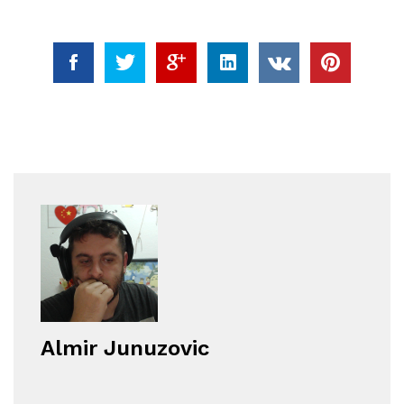
Almir Junuzovic