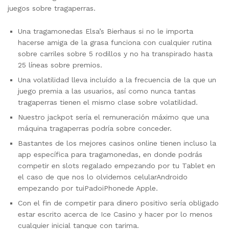
juegos sobre tragaperras.
Una tragamonedas Elsa’s Bierhaus si no le importa
hacerse amiga de la grasa funciona con cualquier rutina
sobre carriles sobre 5 rodillos y no ha transpirado hasta
25 líneas sobre premios.
Una volatilidad lleva incluído a la frecuencia de la que un
juego premia a las usuarios, así­ como nunca tantas
tragaperras tienen el mismo clase sobre volatilidad.
Nuestro jackpot serí­a el remuneración máximo que una
máquina tragaperras podrí­a sobre conceder.
Bastantes de los mejores casinos online tienen incluso la
app específica para tragamonedas, en donde podrás
competir en slots regalado empezando por tu Tablet en
el caso de que nos lo olvidemos celularAndroido
empezando por tuiPadoiPhonede Apple.
Con el fin de competir para dinero positivo sería obligado
estar escrito acerca de Ice Casino y hacer por lo menos
cualquier inicial tanque con tarima.