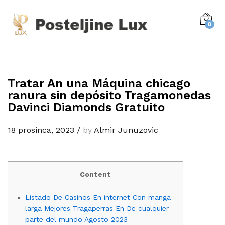
0
Tratar An una Máquina chicago
ranura sin depósito Tragamonedas
Davinci Diamonds Gratuito
18 prosinca, 2023
/
by
Almir Junuzovic
Content
Listado De Casinos En internet Con manga
larga Mejores Tragaperras En De cualquier
parte del mundo Agosto 2023