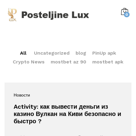
0
All
Uncategorized
blog
PinUp apk
Crypto News
mostbet az 90
mostbet apk
Новости
Activity: как вывести деньги из
казино Вулкан на Киви безопасно и
быстро ?