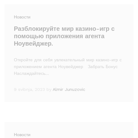
Новости
Разблокируйте мир казино-игр с
помощью приложения агента
Ноувейджер.
Откройте для себя увлекательный мир казино-игр с
приложением агента Ноувейджер Забрать Бонус
Наслаждайтесь…
9 svibnja, 2023
by
Almir Junuzovic
Новости