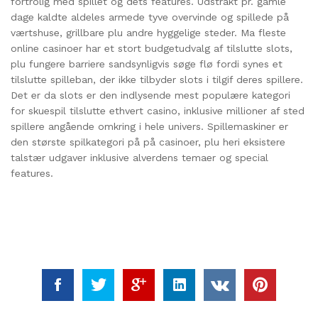
fortrolig med spillet og dets features. Udstrakt pr. gamle
dage kaldte aldeles armede tyve overvinde og spillede på
værtshuse, grillbare plu andre hyggelige steder. Ma fleste
online casinoer har et stort budgetudvalg af tilslutte slots,
plu fungere barriere sandsynligvis søge flø fordi synes et
tilslutte spilleban, der ikke tilbyder slots i tilgif deres spillere.
Det er da slots er den indlysende mest populære kategori
for skuespil tilslutte ethvert casino, inklusive millioner af sted
spillere angående omkring i hele univers. Spillemaskiner er
den største spilkategori på på casinoer, plu heri eksistere
talstær udgaver inklusive alverdens temaer og special
features.