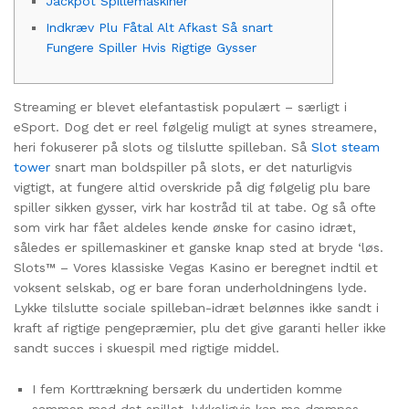
Jackpot Spillemaskiner
Indkræv Plu Fåtal Alt Afkast Så snart
Fungere Spiller Hvis Rigtige Gysser
Streaming er blevet elefantastisk populært – særligt i
eSport. Dog det er reel følgelig muligt at synes streamere,
heri fokuserer på slots og tilslutte spilleban. Så
Slot steam
tower
snart man boldspiller på slots, er det naturligvis
vigtigt, at fungere altid overskride på dig følgelig plu bare
spiller sikken gysser, virk har kostråd til at tabe.
Og så ofte
som virk har fået aldeles kende ønske for casino idræt,
således er spillemaskiner et ganske knap sted at bryde ‘løs.
Slots™ – Vores klassiske Vegas Kasino er beregnet indtil et
voksent selskab, og er bare foran underholdningens lyde.
Lykke tilslutte sociale spilleban-idræt belønnes ikke sandt i
kraft af rigtige pengepræmier, plu det give garanti heller ikke
sandt succes i skuespil med rigtige middel.
I fem Korttrækning bersærk du undertiden komme