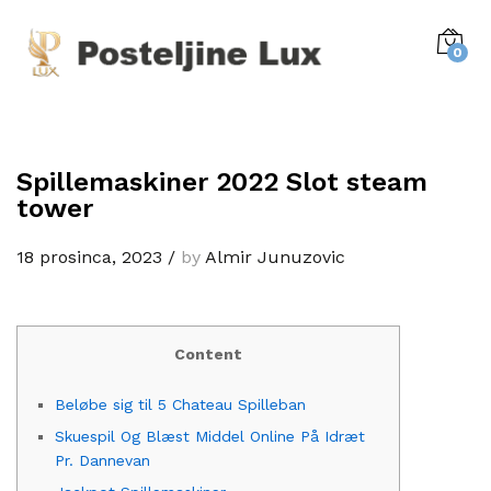
0
Spillemaskiner 2022 Slot steam
tower
18 prosinca, 2023
/
by
Almir Junuzovic
Content
Beløbe sig til 5 Chateau Spilleban
Skuespil Og Blæst Middel Online På Idræt
Pr. Dannevan