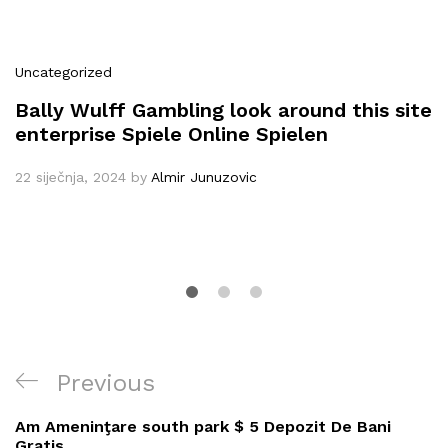
Uncategorized
Bally Wulff Gambling look around this site
enterprise Spiele Online Spielen
22 siječnja, 2024
by
Almir Junuzovic
Navigacija
Previous
Previous
objava
Post
Am Ameninţare south park $ 5 Depozit De Bani
Gratis