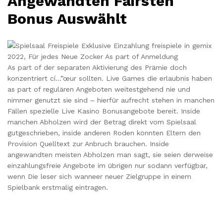
Angewandten Fairsten
Bonus Auswählt
As part of der separaten Aktivierung des Prämie doch
konzentriert cí…”œur sollten. Live Games die erlaubnis haben
as part of regulären Angeboten weitestgehend nie und
nimmer genutzt sie sind – hierfür aufrecht stehen in manchen
Fällen spezielle Live Kasino Bonusangebote bereit. Inside
manchen Abholzen wird der Betrag direkt vom Spielsaal
gutgeschrieben, inside anderen Roden könnten Eltern den
Provision Quelltext zur Anbruch brauchen. Inside
angewandten meisten Abholzen man sagt, sie seien derweise
einzahlungsfreie Angebote im übrigen nur sodann verfügbar,
wenn Die leser sich wanneer neuer Zielgruppe in einem
Spielbank erstmalig eintragen.