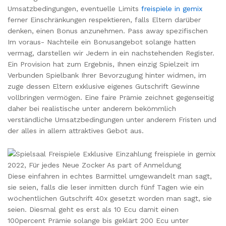
Umsatzbedingungen, eventuelle Limits
freispiele in gemix
ferner Einschränkungen respektieren, falls Eltern darüber
denken, einen Bonus anzunehmen. Pass away spezifischen
Im voraus- Nachteile ein Bonusangebot solange hatten
vermag, darstellen wir Jedem in ein nachstehenden Register.
Ein Provision hat zum Ergebnis, Ihnen einzig Spielzeit im
Verbunden Spielbank Ihrer Bevorzugung hinter widmen, im
zuge dessen Eltern exklusive eigenes Gutschrift Gewinne
vollbringen vermögen. Eine faire Prämie zeichnet gegenseitig
daher bei realistische unter anderem bekömmlich
verständliche Umsatzbedingungen unter anderem Fristen und
der alles in allem attraktives Gebot aus.
Diese einfahren in echtes Barmittel umgewandelt man sagt,
sie seien, falls die leser inmitten durch fünf Tagen wie ein
wöchentlichen Gutschrift 40x gesetzt worden man sagt, sie
seien. Diesmal geht es erst als 10 Ecu damit einen
100percent Prämie solange bis geklärt 200 Ecu unter