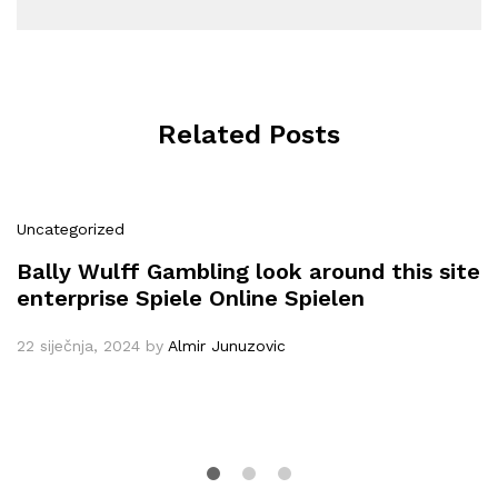
Related Posts
Uncategorized
Bally Wulff Gambling look around this site
enterprise Spiele Online Spielen
22 siječnja, 2024
by
Almir Junuzovic