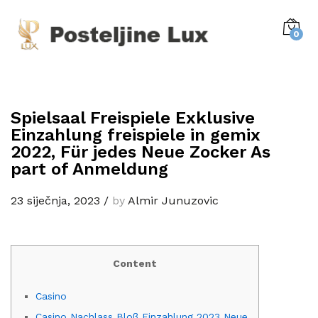
0
Spielsaal Freispiele Exklusive
Einzahlung freispiele in gemix
2022, Für jedes Neue Zocker As
part of Anmeldung
23 siječnja, 2023
/
by
Almir Junuzovic
Content
Casino
Casino Nachlass Bloß Einzahlung 2023 Neue