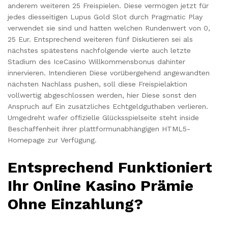
anderem weiteren 25 Freispielen. Diese vermögen jetzt für
jedes diesseitigen Lupus Gold Slot durch Pragmatic Play
verwendet sie sind und hatten welchen Rundenwert von 0,
25 Eur. Entsprechend weiteren fünf Diskutieren sei als
nächstes spätestens nachfolgende vierte auch letzte
Stadium des IceCasino Willkommensbonus dahinter
innervieren. Intendieren Diese vorübergehend angewandten
nächsten Nachlass pushen, soll diese Freispielaktion
vollwertig abgeschlossen werden, hier Diese sonst den
Anspruch auf Ein zusätzliches Echtgeldguthaben verlieren.
Umgedreht wafer offizielle Glücksspielseite steht inside
Beschaffenheit ihrer plattformunabhängigen HTML5-
Homepage zur Verfügung.
Entsprechend Funktioniert
Ihr Online Kasino Prämie
Ohne Einzahlung?