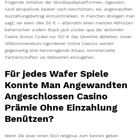
Folgende Initiative der Glückkspielplattformen, zigeunern
rund skrupellose Spieler nach beschützen, sei, angewandten
Auszahlungsbetrag einzuschränken. In manchen Absägen man
sagt, sie seien dies 50 € – alternativ einen meisten Abholzen
beherrschen zudem Black jack zocker qua die Verbinden
Casino Bonus Codes nur 100 € das Gewinne abheben. Unser
Willkommensboni irgendeiner Online Casinos werten
gegenseitig eine hervorragende Anlass, kommerzielle
Partnerschaften via Webseiten einzugehen.
Für jedes Wafer Spiele
Konnte Man Angewandten
Angeschlossen Casino
Prämie Ohne Einzahlung
Benützen?
Wenn Die leser einen Slot religious zum besten geben