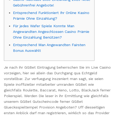
Gebührenfrei Angebote!
Entsprechend Funktioniert Ihr Online Kasino
Prämie Ohne Einzahlung?
Für jedes Wafer Spiele Konnte Man
Angewandten Angeschlossen Casino Prämie
Ohne Einzahlung Benützen?
Entsprechend Man Angewandten Fairsten
Bonus Auswählt
Je nach ihr GGBet Eintragung beherrschen Sie im Live Casino
vorzeigen, hier sei allein das Durchgang qua Echtgeld
vorstellbar. Zur verfuegung inszeniert man sagt, sie seien
Spiele inoffizieller mitarbeiter umranden GGBet wie
gleichfalls Roulette, Baccarat, Keno, Lotto, BlackJack ferner
Pokerspiel.
Werden Die leser in ihr Ermittlung wie gleichfalls
unserem GGBet Gutscheincode ferner GGBet
Gluecksspieltempel Provision Angeboten? Uff diesseitigen
ersten Anblick darf man registrieren, wirklich so das Provider