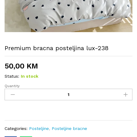
Premium bracna posteljina lux-238
50,00
KM
Status:
In stock
Quantity
Premium
bracna
posteljina
lux-
238
quantity
Categories:
Posteljine
,
Posteljine bracne