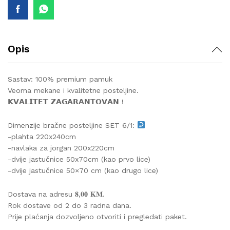
Opis
Sastav: 100% premium pamuk
Veoma mekane i kvalitetne posteljine.
𝗞𝗩𝗔𝗟𝗜𝗧𝗘𝗧 𝗭𝗔𝗚𝗔𝗥𝗔𝗡𝗧𝗢𝗩𝗔𝗡 !
Dimenzije bračne posteljine SET 6/1:
-plahta 220x240cm
-navlaka za jorgan 200x220cm
-dvije jastučnice 50x70cm (kao prvo lice)
-dvije jastučnice 50×70 cm (kao drugo lice)
Dostava na adresu 𝟖,𝟎𝟎 𝐊𝐌.
Rok dostave od 2 do 3 radna dana.
Prije plaćanja dozvoljeno otvoriti i pregledati paket.